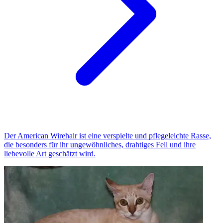
Der American Wirehair ist eine verspielte und pflegeleichte Rasse,
die besonders für ihr ungewöhnliches, drahtiges Fell und ihre
liebevolle Art geschätzt wird.