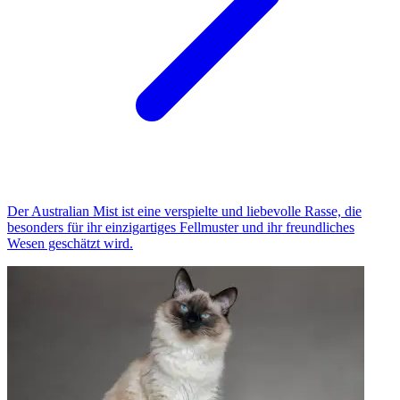
Der Australian Mist ist eine verspielte und liebevolle Rasse, die
besonders für ihr einzigartiges Fellmuster und ihr freundliches
Wesen geschätzt wird.