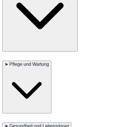
Khaomanee Katzen sind bekannt für ihre freundliche und gesellige
Natur. Sie sind intelligent und neugierig und suchen oft die
➤
Pflege und Wartung
Aufmerksamkeit ihrer Besitzer oder Betreuer. Sie bilden starke
Bindungen zu ihrer menschlichen Familie und sind bekannt dafür,
loyale Begleiter zu sein.
Khaomanee Katzen sind pflegeleicht. Ihr kurzes, glattes Fell
erfordert regelmäßiges Bürsten, um es gesund zu halten und
➤
Gesundheit und Lebensdauer