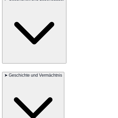
Verfilzungen zu vermeiden. Eine ausgewogene Ernährung und
regelmäßige Tierarztbesuche sind wichtig, um ihre Gesundheit zu
erhalten.
Hauptsächliche Bedenken: Keine
Kleinere Bedenken: Zahnprobleme
➤
Geschichte und Vermächtnis
Gelegentlich gesehen: Hautprobleme
Empfohlene Tests: Zahnuntersuchungen, Hautuntersuchungen
Lebensdauer: 10-12 Jahre