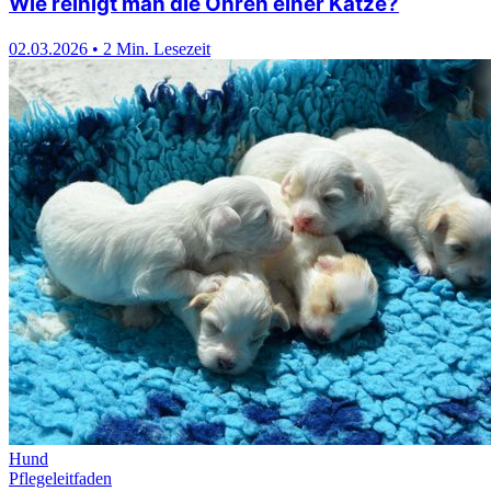
Wie reinigt man die Ohren einer Katze?
02.03.2026
•
2 Min. Lesezeit
Hund
Pflegeleitfaden