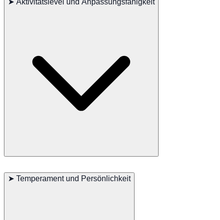
➤
Aktivitätslevel und Anpassungsfähigkeit
Khaomanee Katzen sind sehr aktiv und anpassungsfähig. Sie passen
sich schnell an neue Umgebungen an und lieben es, zu spielen und
➤
Temperament und Persönlichkeit
zu erkunden. Interaktive Spielzeuge und Kletterbäume sind ideal,
um Khaomanee Katzen aktiv und glücklich zu halten.