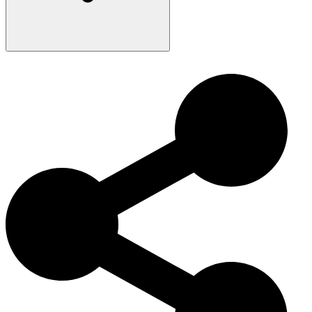
Die Khaomanee hat sich aufgrund ihres einzigartigen Fells und ihres
charmanten Charakters weltweit großer Beliebtheit erfreut. Diese in
Thailand entwickelte Katze wird aufgrund ihres einzigartigen Erbes
von Katzenliebhabern weltweit geschätzt.