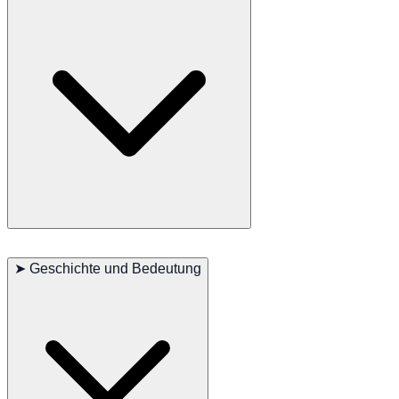
Häufige Probleme: Brachyzephales Syndrom, Hüftdysplasie
Gelegentliche Probleme: Haut- und Augenkrankheiten
➤
Geschichte und Bedeutung
Selten: Herzerkrankungen
Empfohlene Untersuchungen: Hüfte, Atemwege, Haut
Lebenserwartung: 8–10 Jahre