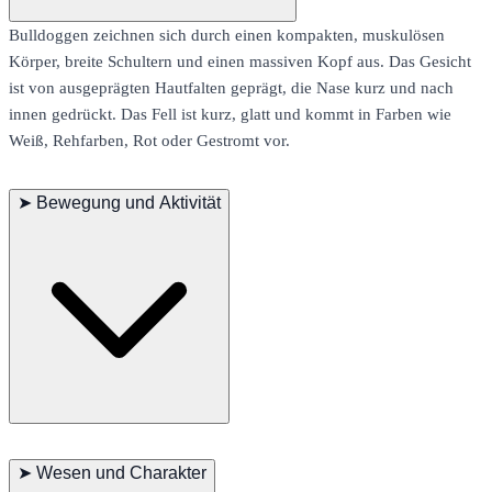
Bulldoggen zeichnen sich durch einen kompakten, muskulösen
Körper, breite Schultern und einen massiven Kopf aus. Das Gesicht
ist von ausgeprägten Hautfalten geprägt, die Nase kurz und nach
innen gedrückt. Das Fell ist kurz, glatt und kommt in Farben wie
Weiß, Rehfarben, Rot oder Gestromt vor.
➤
Bewegung und Aktivität
Obwohl Bulldoggen keine sportlichen Höchstleistungen erbringen,
haben sie einen charakteristischen, gemächlichen Gang. Kurze
➤
Wesen und Charakter
Spaziergänge reichen aus, da intensive Bewegung aufgrund ihrer