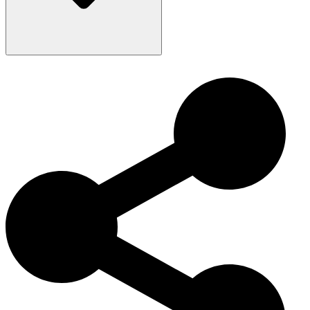
Die Bulldogge gilt als Symbol für Mut und Standhaftigkeit und ist
ein nationales Wahrzeichen Englands. Ihre Entwicklung vom
Kampfhund zum liebevollen Familienmitglied spiegelt den Wandel
im Tierschutz wider.