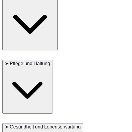
kurzen Atemwege vermieden werden sollte.
Bulldoggen sind ausgeglichen, geduldig und äußerst anhänglich.
Besonders im Umgang mit Kindern zeigen sie sich sanft und
➤
Pflege und Haltung
zuverlässig. Trotz ihres ernsten Gesichtsausdrucks sind sie sehr
verschmust.
Die Hautfalten müssen regelmäßig gereinigt werden, um Infektionen
vorzubeugen. Aufgrund ihrer Hitzeempfindlichkeit ist ein kühles
➤
Gesundheit und Lebenserwartung
Umfeld und kontrollierte Bewegung besonders wichtig.