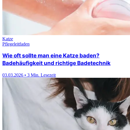
Katze
Pflegeleitfaden
Wie oft sollte man eine Katze baden?
Badehäufigkeit und richtige Badetechnik
03.03.2026
•
3 Min. Lesezeit