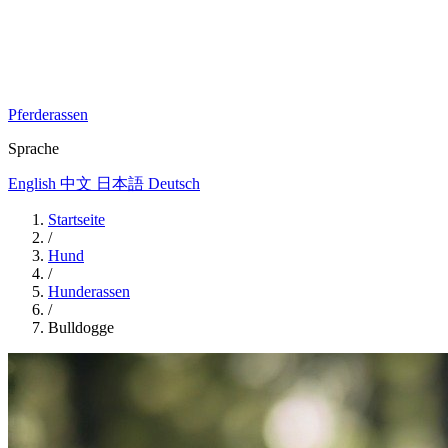
Pferderassen
Sprache
English
中文
日本語
Deutsch
Startseite
/
Hund
/
Hunderassen
/
Bulldogge