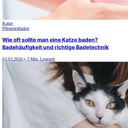
Katze
Pflegeleitfaden
Wie oft sollte man eine Katze baden?
Badehäufigkeit und richtige Badetechnik
03.03.2026
•
3 Min. Lesezeit