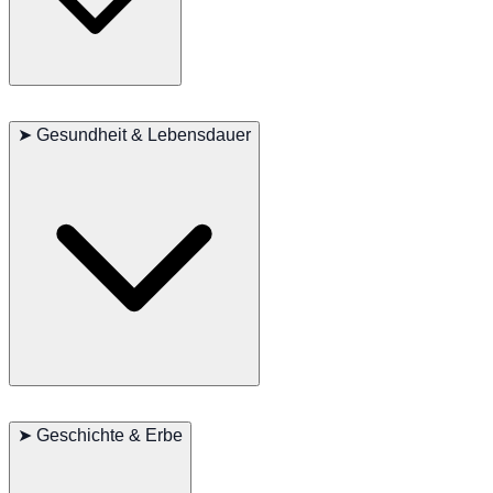
Sie sind hervorragende Wachhunde, die in der Lage sind,
unabhängig zu handeln und ihr Zuhause zu verteidigen.
Kaukasische Schäferhunde benötigen regelmäßiges Bürsten,
besonders während der Fellwechselzeit. Ihr dickes Fell muss häufig
➤
Gesundheit & Lebensdauer
gebürstet werden, um Verfilzungen zu vermeiden. Da sie anfällig für
Gelenkprobleme sind, ist eine moderate Bewegung sowie
regelmäßige Tierarztbesuche für ihre Gesundheit entscheidend.
Der Kaukasische Schäferhund hat eine durchschnittliche
Lebenserwartung von 10 bis 12 Jahren. Aufgrund ihrer Größe ist
➤
Geschichte & Erbe
ihre Lebenserwartung relativ kürzer. Häufige gesundheitliche
Probleme sind Hüftdysplasie, Herzkrankheiten und Fettleibigkeit,