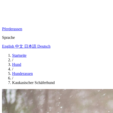
Pferderassen
Sprache
English
中文
日本語
Deutsch
Startseite
/
Hund
/
Hunderassen
/
Kaukasischer Schäferhund