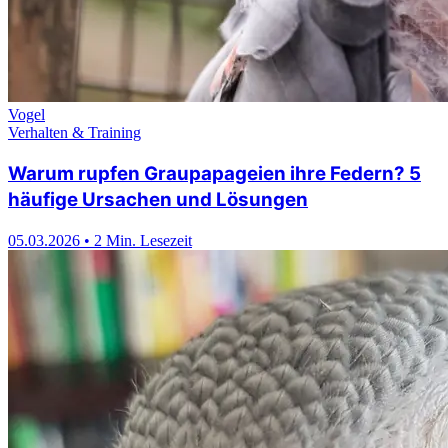
Vogel
Verhalten & Training
Warum rupfen Graupapageien ihre Federn? 5
häufige Ursachen und Lösungen
05.03.2026
•
2 Min. Lesezeit