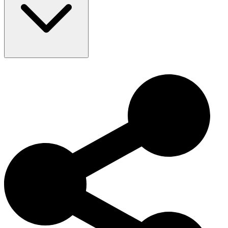
daher ist es wichtig, ein gesundes Gewicht zu halten und
regelmäßige tierärztliche Untersuchungen durchzuführen.
Der Kaukasische Schäferhund hat eine lange Geschichte und wurde
ursprünglich in der Kaukasusregion zum Schutz von Hirten und
Vieh gezüchtet. Er wird als eine der ältesten Hütehundrassen
angesehen und ist für seine schützenden Fähigkeiten und seine
loyale Natur bekannt.