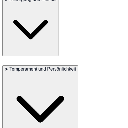
Cotons sind lebhafte und agile Hunde, die für ihre fröhlichen und
verspielten Bewegungen bekannt sind. Sie haben einen leichten und
➤
Temperament und Persönlichkeit
eleganten Gang und genießen verschiedene Aktivitäten wie Laufen,
Apportieren und Hundesportarten. Ihr verspielter Charakter macht
sie zu großartigen Gefährten für interaktive Spiele und Aktivitäten.
Cotons sind auch für ihr einzigartiges „Tanzen“ bekannt, bei dem sie
auf ihren Hinterbeinen stehen und mit den Vorderpfoten winken.