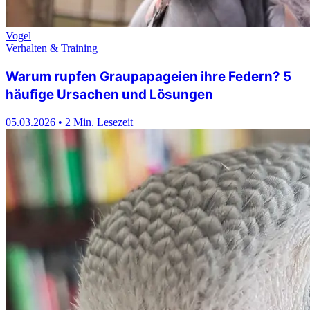
Vogel
Verhalten & Training
Warum rupfen Graupapageien ihre Federn? 5
häufige Ursachen und Lösungen
05.03.2026
•
2 Min. Lesezeit