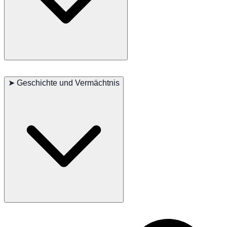
und Spielzeit gedeckt werden. Regelmäßige Tierarztbesuche sind
unerlässlich, um ihre allgemeine Gesundheit zu überwachen.
Hauptprobleme: Hüftdysplasie, progressive Retinaatrophie (PRA)
Nebenprobleme: Allergien, Patellaluxation
➤
Geschichte und Vermächtnis
Gelegentlich gesehen: Herzprobleme
Empfohlene Tests: Hüfte, Augen, Herz, Patella
Lebensdauer: 14-16 Jahre
Die reiche Geschichte des Coton de Tuléar als geliebter Begleiter in
Madagaskar hat zu seinem Ruf als charmantes und treues Haustier