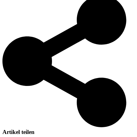
beigetragen. Über die Jahrhunderte hinweg haben sie die Herzen
vieler mit ihren liebenswerten Persönlichkeiten und ihrem
bezaubernden Aussehen erobert. Heute wird der Coton de Tuléar
weltweit geschätzt und ist für seine Anpassungsfähigkeit, Intelligenz
und liebevolle Natur bekannt. Ihr Erbe als liebevolle
Familienhaustiere und fröhliche Gefährten setzt sich fort und macht
sie zu einer beliebten Wahl unter Hundeliebhabern.
Artikel teilen