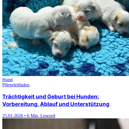
Hund
Pflegeleitfaden
Trächtigkeit und Geburt bei Hunden:
Vorbereitung, Ablauf und Unterstützung
25.01.2026
•
6 Min. Lesezeit