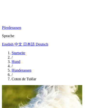
Pferderassen
Sprache
English
中文
日本語
Deutsch
Startseite
/
Hund
/
Hunderassen
/
Coton de Tuléar