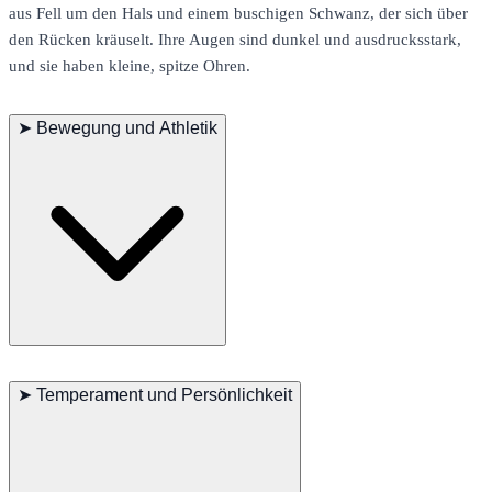
aus Fell um den Hals und einem buschigen Schwanz, der sich über
den Rücken kräuselt. Ihre Augen sind dunkel und ausdrucksstark,
und sie haben kleine, spitze Ohren.
➤
Bewegung und Athletik
Trotz ihrer geringen Größe sind Japanische Spitze agil und
energiegeladen. Sie genießen Aktivitäten wie Laufen, Apportieren
➤
Temperament und Persönlichkeit
und Spielen. Ihre leichte, anmutige Bewegung und ihr hohes
Energieniveau machen sie zu ausgezeichneten Begleitern für aktive
Personen und Familien.