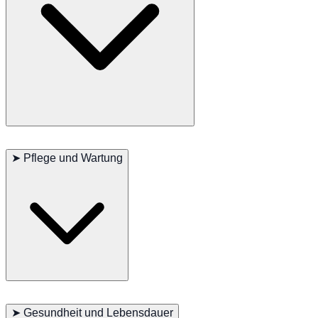
Japanische Spitze sind bekannt für ihre verspielten und freundlichen
Persönlichkeiten. Sie sind loyal gegenüber ihren Familien und bilden
➤
Pflege und Wartung
starke Bindungen zu ihren Besitzern. Die Rasse ist intelligent und
bestrebt, zu gefallen, was sie leicht trainierbar macht. Japanische
Spitze sind auch gut mit Kindern und können sich gut mit anderen
Haustieren verstehen, wenn sie richtig sozialisiert werden.
Japanische Spitze benötigen regelmäßige Bewegung, um gesund
und glücklich zu bleiben. Tägliche Spaziergänge, Spielzeit und
➤
Gesundheit und Lebensdauer