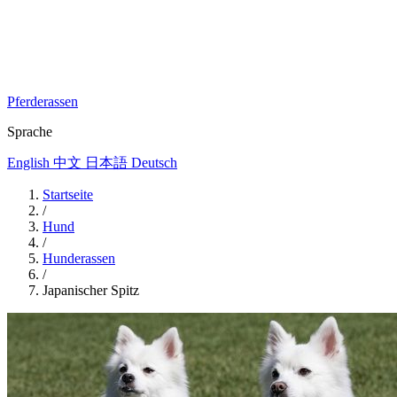
Pferderassen
Sprache
English
中文
日本語
Deutsch
Startseite
/
Hund
/
Hunderassen
/
Japanischer Spitz