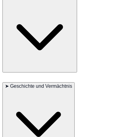
interaktive Aktivitäten sind notwendig, um ihre körperlichen und
geistigen Bedürfnisse zu erfüllen. Ihr langes, doppeltes Fell erfordert
regelmäßiges Bürsten, um Verfilzungen zu vermeiden und es in
Bestform zu halten. Regelmäßige Tierarztbesuche sind ebenfalls
wichtig, um häufige Gesundheitsprobleme zu überwachen.
Hauptprobleme: Patellaluxation, Zahnprobleme
Nebensächliche Probleme: Allergien, Tränenflecken
➤
Geschichte und Vermächtnis
Gelegentlich gesehen: Hüftdysplasie
Empfohlene Tests: Hüfte, Knie, Zähne
Lebenserwartung: 10-16 Jahre