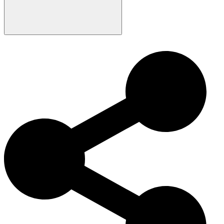
Der Japanische Spitz wurde im frühen 20. Jahrhundert in Japan
durch die Zucht verschiedener Spitzrassen entwickelt. Aufgrund
ihres freundlichen und loyalen Wesens gewann die Rasse schnell an
Popularität als Begleithund. Heute wird der Japanische Spitz für
seine verspielte Persönlichkeit, Intelligenz und sein auffälliges
Aussehen geliebt und ist weltweit eine beliebte Wahl für Familien
und Einzelpersonen.