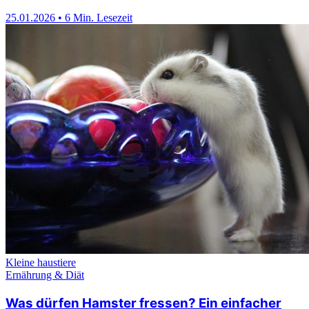
25.01.2026
•
6 Min. Lesezeit
Kleine haustiere
Ernährung & Diät
Was dürfen Hamster fressen? Ein einfacher