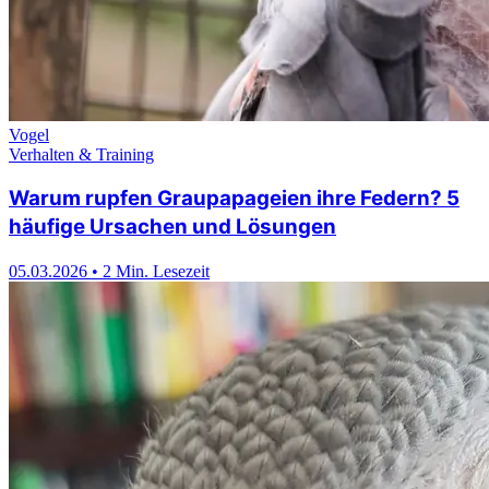
Vogel
Verhalten & Training
Warum rupfen Graupapageien ihre Federn? 5
häufige Ursachen und Lösungen
05.03.2026
•
2 Min. Lesezeit