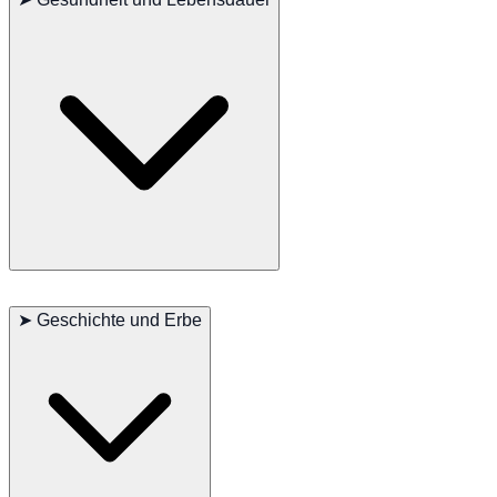
von losem Haar zu halten. Sie benötigen regelmäßige Bewegung,
um gesund und glücklich zu bleiben, und mentale Stimulation ist
ebenfalls wichtig. Regelmäßige Tierarztbesuche, eine ausgewogene
Ernährung und gute Zahnpflege sind entscheidend für die Erhaltung
ihrer allgemeinen Gesundheit.
Hauptprobleme: Hüftdysplasie, Patellaluxation
Nebenprobleme: Augenprobleme
➤
Geschichte und Erbe
Gelegentlich gesehen: Ohreninfektionen
Empfohlene Tests: Hüften, Patella, Augen
Lebensdauer: 12–15 Jahre