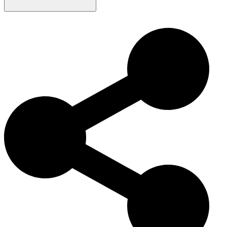
Der Portugiesische Podengo hat eine reiche Geschichte als Jagdhund
in Portugal. Aufgrund ihrer ausgeprägten Sinne und Agilität wurden
diese Hunde zur Jagd auf kleines Wild gezüchtet. Heute werden
Podengos weiterhin für ihre Jagdfähigkeiten, Intelligenz und lebhafte
Natur geschätzt und sind beliebte Familienhunde und vielseitige
Arbeitshunde.