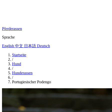
Pferderassen
Sprache
English
中文
日本語
Deutsch
Startseite
/
Hund
/
Hunderassen
/
Portugiesischer Podengo