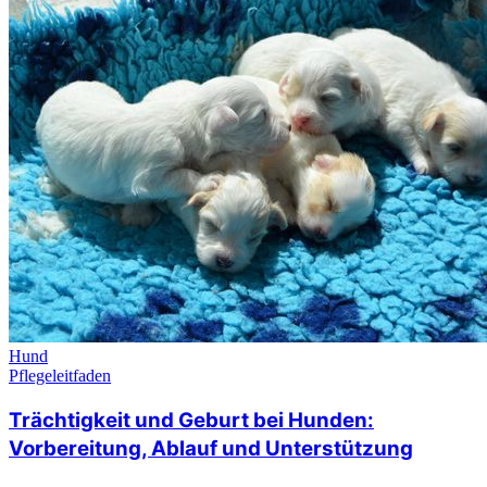
Katze
Pflegeleitfaden
Wie reinigt man die Ohren einer Katze?
02.03.2026
•
2 Min. Lesezeit