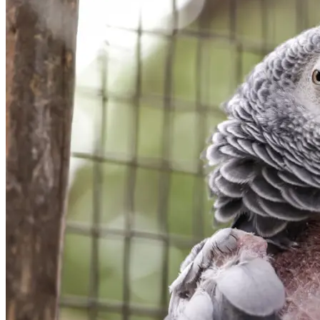
Vogel
Neues Haustier Guide
6 Dinge, die du wissen musst, bevor du einen
Graupapagei bekommst
05.03.2026
•
2 Min. Lesezeit