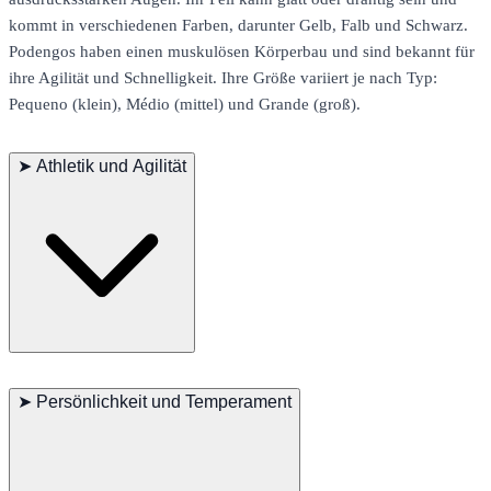
kommt in verschiedenen Farben, darunter Gelb, Falb und Schwarz.
Podengos haben einen muskulösen Körperbau und sind bekannt für
ihre Agilität und Schnelligkeit. Ihre Größe variiert je nach Typ:
Pequeno (klein), Médio (mittel) und Grande (groß).
➤
Athletik und Agilität
Podengos sind äußerst agile und athletische Hunde, die sich in
Aktivitäten auszeichnen, die Geschwindigkeit und Koordination
➤
Persönlichkeit und Temperament
erfordern. Sie sind besonders geschickt bei der Jagd, in Agility-
Kursen und bei Gehorsamswettbewerben. Regelmäßige Bewegung
ist unerlässlich, um sie fit und geistig stimuliert zu halten. Sie lieben