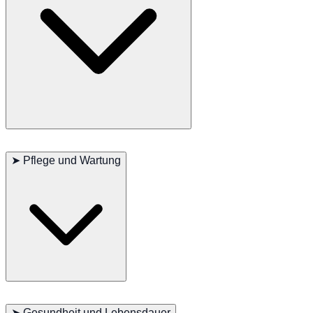
es zu rennen, Apportieren zu spielen und sich an interaktiven Spielen
zu beteiligen.
Der Portugiesische Podengo ist bekannt für seine lebhafte und
intelligente Persönlichkeit. Sie bilden starke Bindungen zu ihren
➤
Pflege und Wartung
Familien und sind sehr loyal und liebevoll. Diese Rasse ist neugierig
und unabhängig und zeigt oft einen verspielten und
abenteuerlustigen Geist. Podengos sind im Allgemeinen gut mit
Kindern und können sich gut mit anderen Haustieren verstehen,
wenn sie richtig sozialisiert werden. Ihre Wachsamkeit und
Wachhundinstinkte machen sie zu ausgezeichneten Wachhunden.
Das Fell des Portugiesischen Podengo ist relativ pflegeleicht,
profitiert jedoch von regelmäßiger Bürstung, um es sauber und frei
➤
Gesundheit und Lebensdauer