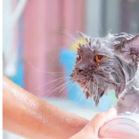
Katze
Pflegeleitfaden
Warum bekommen Katzen Verfilzungen? Und
wie kann man sie entfernen?
04.03.2026
•
5 Min. Lesezeit