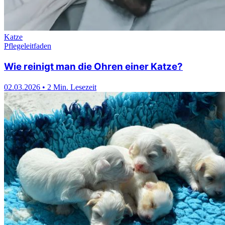
Katze
Pflegeleitfaden
Wie reinigt man die Ohren einer Katze?
02.03.2026
•
2 Min. Lesezeit