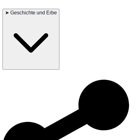
Hauptprobleme: Hüftdysplasie, Hautallergien
Nebenprobleme: Hypothyreose
➤
Geschichte und Erbe
Gelegentlich gesehen: Hauttumoren
Empfohlene Tests: Hüften, Schilddrüse, Haut
Lebensdauer: 12–15 Jahre
Der Thai Ridgeback ist eine historische Hunderasse aus Thailand
und wird für ihren einzigartigen Rückenrücken und ihre
Jagdfähigkeiten geschätzt. Ursprünglich als Jagd- und Wachhund
verwendet, wird diese Rasse heute für ihre Intelligenz und Loyalität
geliebt. Der Thai Ridgeback erfreut sich aufgrund seines
einzigartigen Aussehens und seiner hervorragenden Fähigkeiten
weltweit wachsender Beliebtheit.