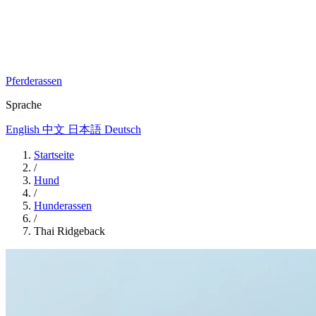
Pferderassen
Sprache
English
中文
日本語
Deutsch
Startseite
/
Hund
/
Hunderassen
/
Thai Ridgeback