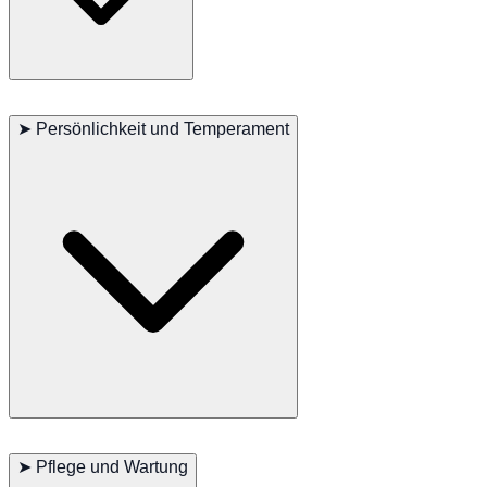
Der Thai Ridgeback ist ein sehr athletischer und aktiver Hund. Er
zeichnet sich durch Aktivitäten wie Laufen, Springen und Jagen aus.
➤
Persönlichkeit und Temperament
Regelmäßige Bewegung ist entscheidend, um die körperliche
Gesundheit und geistige Stimulation dieser Rasse zu gewährleisten.
Sie genießen Spaziergänge, Laufspiele und interaktive Spiele.
Der Thai Ridgeback ist bekannt für seine Intelligenz und
Unabhängigkeit. Sie sind sehr loyal und bilden starke Bindungen zu
➤
Pflege und Wartung
ihren Familien. Gegenüber Fremden sind sie oft zurückhaltend, aber