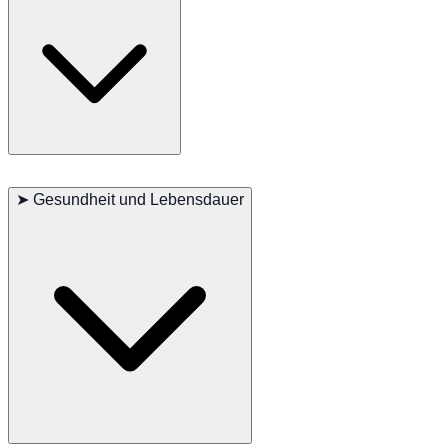
gegenüber ihrer Familie zeigen sie große Zuneigung. Diese Rasse
reagiert gut auf Training und benötigt eine angemessene
Sozialisation.
Das kurze Fell des Thai Ridgeback ist pflegeleicht und erfordert nur
minimale Pflege. Regelmäßiges Bürsten hält das Fell sauber und
➤
Gesundheit und Lebensdauer
gesund. Regelmäßige Bewegung ist wichtig, um ihre körperliche
und geistige Gesundheit zu erhalten. Regelmäßige Tierarztbesuche,
eine ausgewogene Ernährung und gute Zahnpflege sind
entscheidend für die allgemeine Gesundheit.