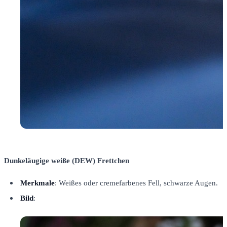
Dunkeläugige weiße (DEW) Frettchen
Merkmale
: Weißes oder cremefarbenes Fell, schwarze Augen.
Bild
: