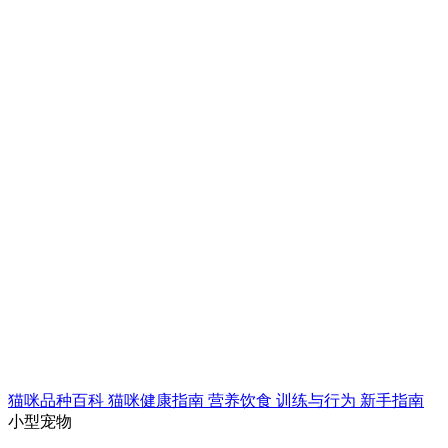
猫咪品种百科
猫咪健康指南
营养饮食
训练与行为
新手指南
小型宠物