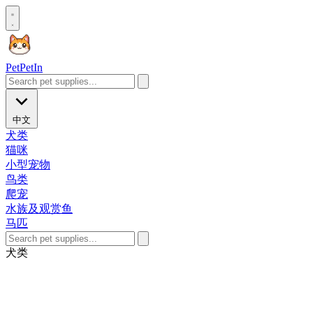
Pet
PetIn
中文
犬类
猫咪
小型宠物
鸟类
爬宠
水族及观赏鱼
马匹
犬类