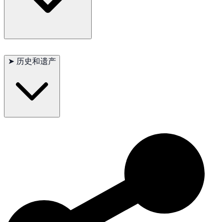
适合居住在城市、但能提供日常运动与互动的饲养者。不适合长
期忽视或缺乏训练的环境。
➤
历史和遗产
曼彻斯特梗是英国工业时代的重要工作犬之一，也是现代小型梗
犬的重要基础犬种。