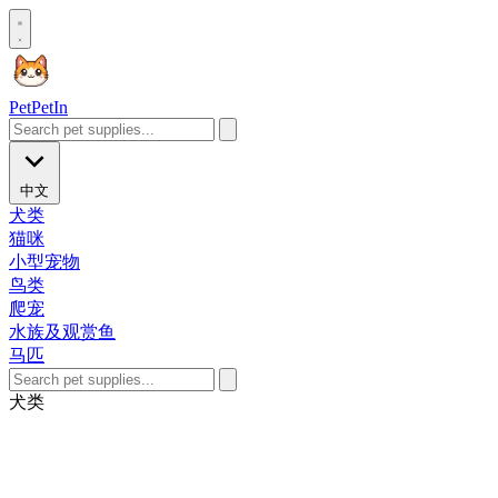
Pet
PetIn
中文
犬类
猫咪
小型宠物
鸟类
爬宠
水族及观赏鱼
马匹
犬类