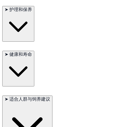
学习能力强，对正向训练反应良好，但可能表现出典型梗犬的独
立性。
➤
护理和保养
被毛短而易于打理，仅需基础清洁与定期检查。
➤
健康和寿命
整体健康
可能问题：髌骨脱位、遗传性眼病
➤
适合人群与饲养建议
寿命：14–16 年