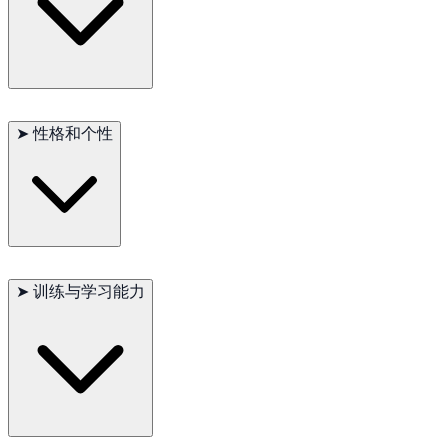
虽然体型较小，但精力旺盛，需要每日规律的运动与游戏刺激。
➤
性格和个性
聪明、警觉，对家庭成员忠诚，但对陌生人保持一定距离。
➤
训练与学习能力