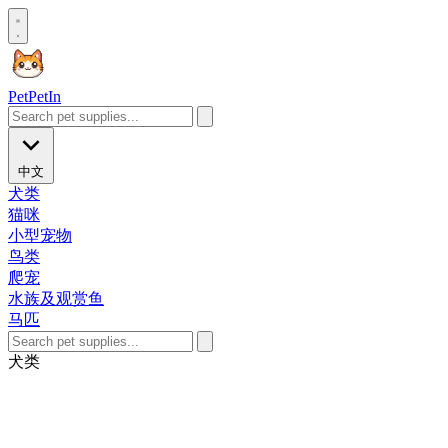
Pet
PetIn
中文
犬类
猫咪
小型宠物
鸟类
爬宠
水族及观赏鱼
马匹
犬类