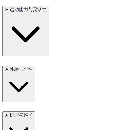
➤
运动能力与灵活性
迷你美国牧羊犬是非常活跃的犬种，喜欢各种户外活动，如徒步
旅行、跑步和敏捷性训练。它们具有出色的耐力和灵活性，能够
➤
性格与个性
适应各种地形和气候条件。它们在牧羊和敏捷性比赛中表现尤为
出色。
迷你美国牧羊犬以其聪明、友好和忠诚的性格而闻名。它们非常
聪明，容易训练，对家庭成员表现出极大的爱意和保护欲。对陌
➤
护理与维护
生人可能会有所保留，但通常会表现出友善。它们的警觉性和护
卫本能使它们成为优秀的看门犬。