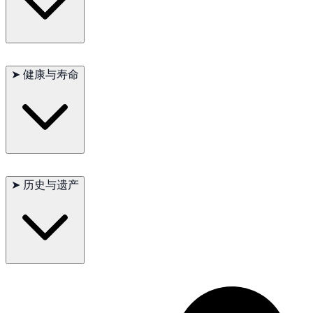
迷你美国牧羊犬的被毛需要定期刷理，以保持健康和整洁。它们
需要大量的运动来消耗精力和保持健康。耳朵需要定期检查和清
➤
健康与寿命
洁，以防止感染。整体来说，它们是相对容易护理的犬种，但需
要主人有足够的时间和精力陪伴。
主要问题
：髋关节发育不良、进行性视网膜萎缩
➤
历史与遗产
次要问题
：肘关节发育不良、甲状腺功能减退
偶尔出现
：癫痫、过敏
建议测试
：髋关节、肘关节、眼睛、甲状腺
寿命
：12–15年
迷你美国牧羊犬因其出色的牧羊能力和友好的性格在美国和世界
各地赢得了广泛的赞誉。它们最初被用作牧羊犬，现在已成为受
欢迎的家庭伴侣和工作犬。其友好和多才多艺的特点使其在各种