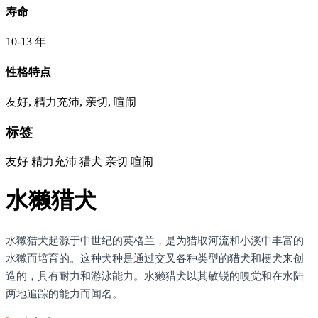
寿命
10-13 年
性格特点
友好, 精力充沛, 亲切, 喧闹
标签
友好
精力充沛
猎犬
亲切
喧闹
水獭猎犬
水獭猎犬起源于中世纪的英格兰，是为猎取河流和小溪中丰富的
水獭而培育的。这种犬种是通过交叉各种类型的猎犬和梗犬来创
造的，具有耐力和游泳能力。水獭猎犬以其敏锐的嗅觉和在水陆
两地追踪的能力而闻名。