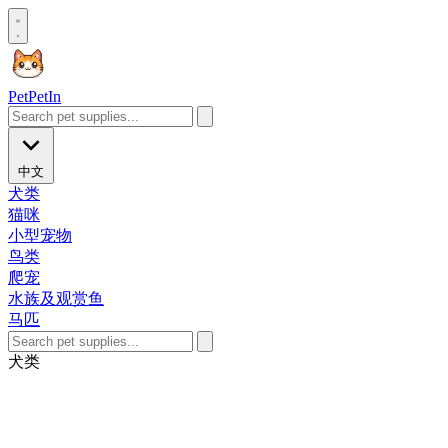
Pet
PetIn
中文
犬类
猫咪
小型宠物
鸟类
爬宠
水族及观赏鱼
马匹
犬类