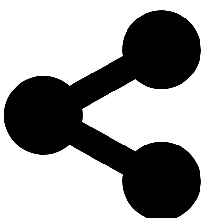
水獭猎犬作为英格兰的猎犬有着丰富的历史。中世纪时发展，这
种犬种以其力量、耐力和卓越的狩猎能力，特别是在水中的能力
而著称。今天，水獭猎犬因其聪明、忠诚和独特的外观继续受到
重视，尽管仍然是稀有的犬种。