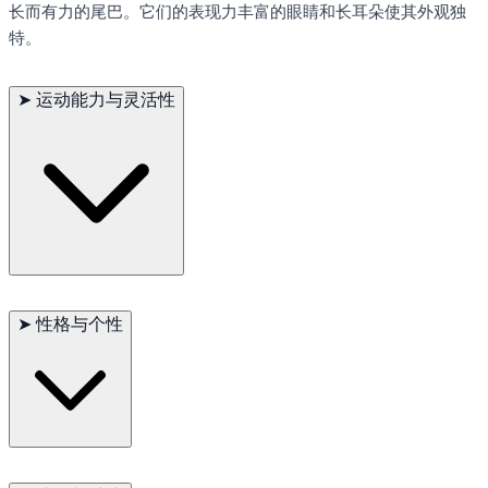
长而有力的尾巴。它们的表现力丰富的眼睛和长耳朵使其外观独
特。
➤
运动能力与灵活性
水獭猎犬是高度活跃的犬种，在需要力量、耐力和敏捷性的活动
中表现出色，如狩猎、追踪和参与犬类运动。它们天生喜欢工
➤
性格与个性
作，需要大量的运动和精神刺激。这个犬种非常适合喜欢户外活
动并有足够空间让它们自由活动的家庭。
水獭猎犬以其友好和外向的性格而闻名。它们对家庭非常忠诚，
喜欢参与家庭活动。这种犬种聪明且容易训练，渴望取悦主人，