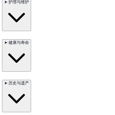
➤
护理与维护
是优秀的家庭伴侣。它们高度警觉，可以成为优秀的看门犬，但
一旦适当介绍后，它们对陌生人也非常友好。
水獭猎犬的粗糙被毛需要定期刷洗，以防止打结并保持清洁。它
们需要大量的运动，以保持身体和精神的健康。每日的散步、跑
➤
健康与寿命
步或游戏时间是必不可少的。定期的兽医检查和适当的饮食有助
于保持其健康和长寿。
主要问题：髋关节发育不良、肘关节发育不良
次要问题：耳部感染、胃胀气
➤
历史与遗产
偶尔出现：癫痫
建议测试：髋关节、肘部、眼睛
寿命：10–13年