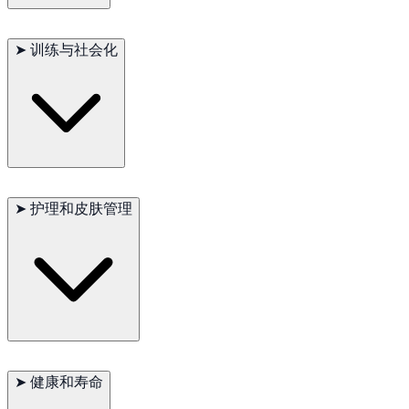
敏感、警觉，对家庭成员非常忠诚，对陌生人保持距离。
➤
训练与社会化
聪明但独立，需温和且尊重型训练方式，早期社会化尤为重要。
➤
护理和皮肤管理
需定期进行皮肤保湿、防晒和保暖管理，对气候变化较敏感。
➤
健康和寿命