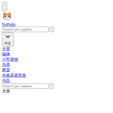
Pet
PetIn
中文
犬类
猫咪
小型宠物
鸟类
爬宠
水族及观赏鱼
马匹
犬类