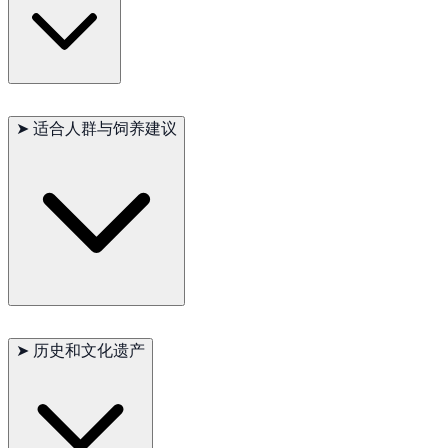
常见问题：皮肤干燥、牙齿缺失（无毛基因相关）
寿命：11–14 年
➤
适合人群与饲养建议
适合有原始犬或无毛犬经验、能细致照顾皮肤与情绪需求的饲养
者。不适合忽视护理或频繁更换环境的家庭。
➤
历史和文化遗产