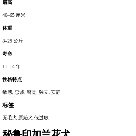
肩高
40–65 厘米
体重
8–25 公斤
寿命
11–14 年
性格特点
敏感, 忠诚, 警觉, 独立, 安静
标签
无毛犬
原始犬
低过敏
秘鲁印加兰花犬