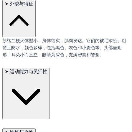
➤
外貌与特征
苏格兰梗犬体型小，身体结实，肌肉发达。它们的被毛浓密、粗
糙且防水，颜色多样，包括黑色、灰色和小麦色等。头部呈矩
形，耳朵小而直立，眼睛为深色，充满智慧和警觉。
➤
运动能力与灵活性
苏格兰梗犬是非常活跃的犬种，喜欢各种户外活动，如徒步旅
行、跑步和玩耍。它们具有出色的耐力和灵活性，能够适应各种