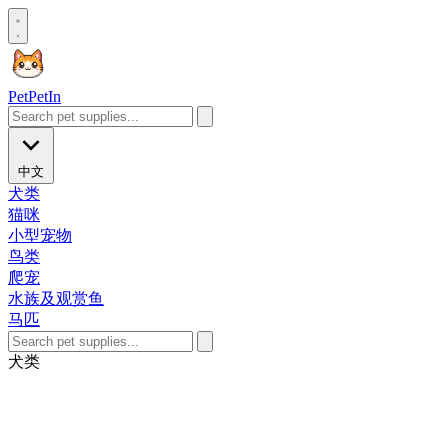
Pet
PetIn
中文
犬类
猫咪
小型宠物
鸟类
爬宠
水族及观赏鱼
马匹
犬类