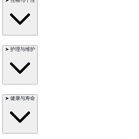
➤
性格与个性
地形和气候条件。它们在狩猎和敏捷性比赛中表现尤为出色。
苏格兰梗犬以其勇敢、聪明和独立的性格而闻名。它们非常忠
诚，喜欢与家庭成员互动，对孩子尤其友善。它们对陌生人表现
➤
护理与维护
出一定的警惕性，但在适应后会变得友好。苏格兰梗犬易于训
练，适应能力强，是优秀的家庭伴侣和工作犬。
苏格兰梗犬的被毛需要定期修剪和刷理，以保持健康和整洁。它
们需要大量的运动来消耗精力和保持健康。耳朵需要定期检查和
➤
健康与寿命
清洁，以防止感染。整体来说，它们是相对容易护理的犬种，但
需要主人有足够的时间和精力陪伴。