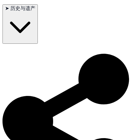
主要问题
：髋关节发育不良、进行性视网膜萎缩
➤
历史与遗产
次要问题
：甲状腺功能减退、过敏
偶尔出现
：癫痫、心脏病
建议测试
：髋关节、眼睛、甲状腺
寿命
：12–15年
苏格兰梗犬因其出色的狩猎技能和友好的性格在苏格兰和世界各
地赢得了广泛的赞誉。它们最初被用作狩猎犬，现在已成为受欢
迎的家庭伴侣和工作犬。其友好和多才多艺的特点使其在各种犬
类活动中脱颖而出，继续受到犬爱好者的喜爱。