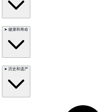
由于体型庞大，西班牙马士提夫犬需要充足的活动空间。它们不
适合公寓生活，最适合有大院子的家庭。定期锻炼，包括散步和
➤
健康和寿命
玩耍时间，是必不可少的。它们的厚毛需要定期梳理，以防止打
结并保持清洁。
主要健康问题：髋关节发育不良，胃扭转（胀气）
次要健康问题：肘关节发育不良，心脏疾病
➤
历史和遗产
偶尔见到：甲状腺功能减退
建议测试：髋关节、肘关节、心脏、甲状腺
寿命：10-12年
西班牙马士提夫犬作为牲畜守护犬的历史，奠定了其作为可靠和
忠诚伙伴的声誉。它们保护羊群免受捕食者侵害的能力使其对西