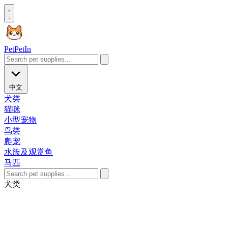
Pet
PetIn
中文
犬类
猫咪
小型宠物
鸟类
爬宠
水族及观赏鱼
马匹
犬类