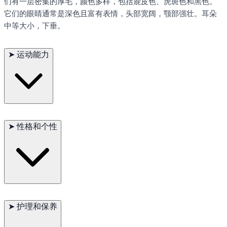
们有一层密集的厚毛，颜色多样，包括鹿皮色、虎斑色和黑色。
它们的眼睛通常是深色且富有表情，头部宽阔，颚部强壮。耳朵
中等大小，下垂。
➤
运动能力
尽管体型庞大，西班牙马士提夫犬出奇地敏捷，能够以有力的步
伐覆盖地面。它们的速度不如较小的犬种，但拥有保护牲畜所需
➤
性格和个性
的力量和耐力。定期锻炼对于保持它们的健康和体形至关重要。
西班牙马士提夫犬以其冷静和温和的性格而闻名。它们对家庭极
其忠诚，并且非常具有保护性。它们对陌生人持保留态度，但对
➤
护理和保养
熟悉的人却非常亲切和温柔。适当的社交对于确保它们能与其他
动物和人适当地互动至关重要。