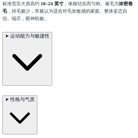
标准贵宾犬肩高约
18–24 英寸
，体格结实而匀称。被毛为
浓密卷
毛
，掉毛极少，常被认为适合对毛发敏感的家庭。整体姿态自
信、端庄，眼神机敏。
➤
运动能力与敏捷性
作为最初的水猎犬，标准贵宾犬具备出色的
耐力与爆发力
，在敏
捷、服从、飞盘、水上运动等项目中表现突出。
➤
性格与气质
它们
聪明、愿意取悦主人且情绪稳定
，对家人非常忠诚。经过良