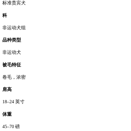
标准贵宾犬
科
非运动犬组
品种类型
非运动犬
被毛特征
卷毛，浓密
肩高
18–24 英寸
体重
45–70 磅