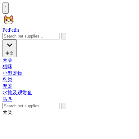
Pet
PetIn
中文
犬类
猫咪
小型宠物
鸟类
爬宠
水族及观赏鱼
马匹
犬类