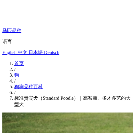
马匹品种
语言
English
中文
日本語
Deutsch
首页
/
狗
/
狗狗品种百科
/
标准贵宾犬（Standard Poodle）｜高智商、多才多艺的大
型犬