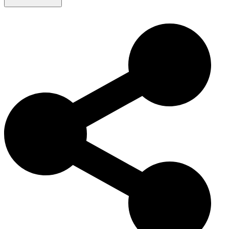
标准贵宾犬起源于德国，最初用于水中猎取禽类，后在法国得到
系统化培育。如今，它们不仅是出色的伴侣犬，也广泛活跃于
导
盲犬、服务犬和治疗犬
领域。