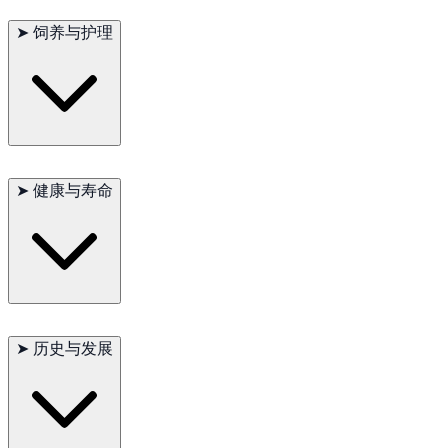
好社会化后，通常能与儿童、其他宠物及陌生人友好相处。
➤
饲养与护理
标准贵宾犬需要
规律的运动和持续的智力刺激
。被毛护理要求较
高，应定期梳理并进行专业修剪，以防打结和皮肤问题。
➤
健康与寿命
主要关注：髋关节发育不良、胃扭转
次要问题：耳部感染、皮肤过敏
➤
历史与发展
偶发疾病：肾上腺功能减退症（Addison 病）
建议检查：髋关节、胃部、甲状腺
平均寿命：
12–15 年