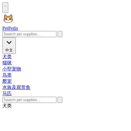
Pet
PetIn
中文
犬类
猫咪
小型宠物
鸟类
爬宠
水族及观赏鱼
马匹
犬类