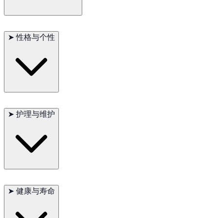
虽然速度不如某些其他狩猎犬种快，但萨塞克斯猎犬是坚定而稳
健的工作者。它们在需要耐力和敏锐嗅觉的活动中表现出色。定
➤
性格与个性
期的运动对于保持其健康和精神刺激至关重要。它们喜欢散步、
狩猎和参加田间试验。
萨塞克斯猎犬以其开朗和友善的性格而闻名。它们与家人形成紧
密的联系，非常忠诚和亲切。这种犬种聪明且渴望取悦，因此相
➤
护理与维护
对容易训练。萨塞克斯猎犬通常对孩子友好，如果适当社交，也
能与其他宠物相处融洽。它们友善且冷静的性格使其成为优秀的
伴侣。
萨塞克斯猎犬的浓密被毛需要定期梳理以防止打结和缠结。每周
应刷毛几次。定期的运动对于保持其身体和精神健康非常重要。
➤
健康与寿命
定期的兽医检查、平衡的饮食和良好的牙齿护理对于保持其整体
健康至关重要。