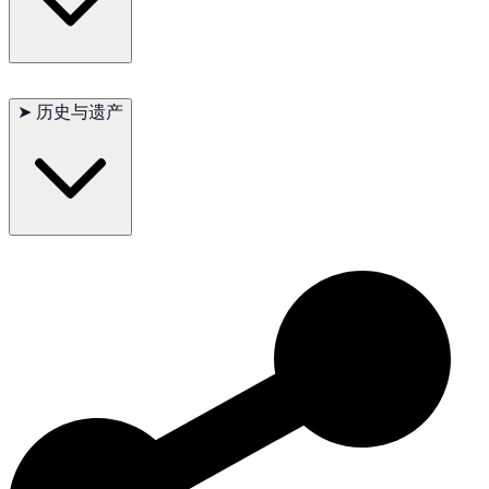
主要问题：髋关节发育不良、椎间盘疾病
次要问题：耳部感染、眼部问题
➤
历史与遗产
偶尔出现：心脏问题
建议测试：髋关节、眼睛、心脏
寿命：12–15年
萨塞克斯猎犬作为英国的狩猎犬有着丰富的历史。因其坚定的决
心和在密集灌木丛中工作的能力而培育，这些狗在赶出猎物方面
非常宝贵。今天，萨塞克斯猎犬因其狩猎技能、开朗的性格和忠
诚继续受到珍爱，是深受喜爱的家庭宠物和可靠的工作犬。