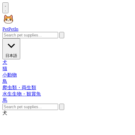
Pet
PetIn
日本語
犬
猫
小動物
鳥
爬虫類・両生類
水生生物・観賞魚
馬
犬