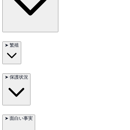
独立心と広いスペースが必要なため、ヤシオウムは経験豊富な
鳥の飼い主に最適です。早期の社会化と適切なトレーニング
➤
繁殖
が、家庭生活に適応するのに役立ちます。基本的なコマンドや
トリックを学ぶことができますが、忍耐と時間が必要です。
ヤシオウムは木の空洞を巣として利用し、自分で掘ることはあ
りません。繁殖期には大きな鳥小屋が必要で、環境の変化に非
➤
保護状況
常に敏感です。1クラッチに1-2個の卵を産み、孵化期間は28-35
日です。
生息地の喪失と違法捕獲により、ヤシオウムは国際自然保護連
合（IUCN）によって近危（NT）に分類されています。保護活動
➤
面白い事実
と責任ある繁殖実践の支援が、この種の未来にとって重要で
す。