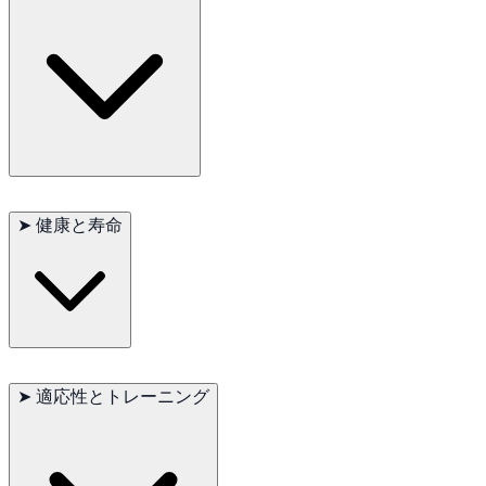
動します。強力なくちばしを使って大きく硬い種子やナッツを
割って食べます。主な食物には、ナッツ、種子、果物、新芽、
ベリーが含まれます。
ヤシオウムには、ナッツ、種子、果物、野菜を含むバランスの
取れた食事が必要です。活動のニーズを満たすために、さまざ
➤
健康と寿命
まなおもちゃや止まり木を備えた広いケージが必要です。定期
的なケージ外の時間と飼い主との交流が精神的健康にとって重
要です。
適切なケアを受けると、これらのオウムは飼育下で50-60年生き
ることができます。羽毛引きや肥満などの特定の健康問題が発
➤
適応性とトレーニング
生しやすいため、定期的な獣医の診察が必要です。清潔な生活
環境を維持し、適切な食事を提供することが健康のために重要
です。