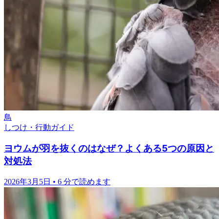
鳥
しつけ・行動ガイド
ヨウムが羽を抜くのはなぜ？よくある5つの原因と
対処法
2026年3月5日
•
6 分で読めます