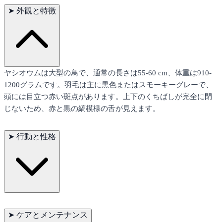
➤
外観と特徴
ヤシオウムは大型の鳥で、通常の長さは55-60 cm、体重は910-
1200グラムです。羽毛は主に黒色またはスモーキーグレーで、
頭には目立つ赤い斑点があります。上下のくちばしが完全に閉
じないため、赤と黒の縞模様の舌が見えます。
➤
行動と性格
これらのオウムは、その独立心と知的な性格で知られていま
す。密集した森林地帯を好み、しばしばペアや小さな群れで行
➤
ケアとメンテナンス