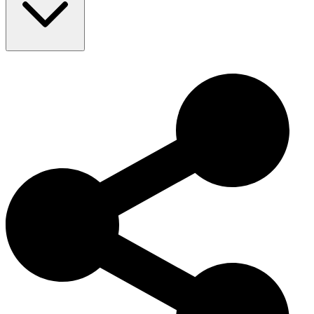
知っていましたか？ヤシオウムはすべてのオウムの中で最も強
力なくちばしを持ち、大きなナッツを簡単に割ることができま
す。また、スティックでリズムを叩くことで知られ、鳥の世界
のリンゴ・スターと呼ばれ、その音楽的なパフォーマンスが評
価されています。