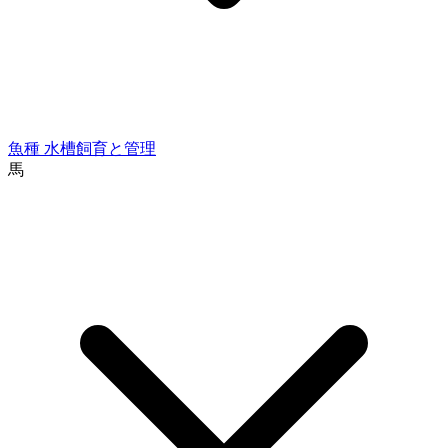
魚種
水槽飼育と管理
馬