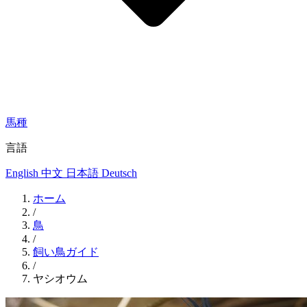
馬種
言語
English
中文
日本語
Deutsch
ホーム
/
鳥
/
飼い鳥ガイド
/
ヤシオウム