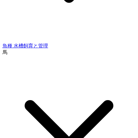
魚種
水槽飼育と管理
馬