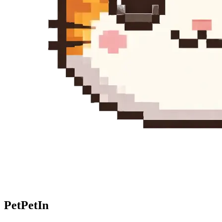
Pet
PetIn