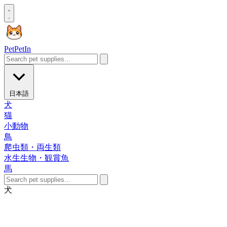
Pet
PetIn
日本語
犬
猫
小動物
鳥
爬虫類・両生類
水生生物・観賞魚
馬
犬