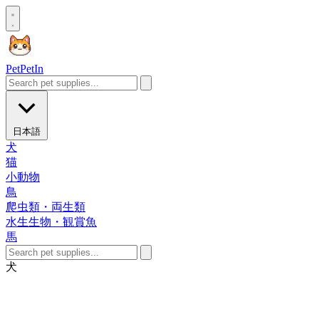
Pet
PetIn
日本語
犬
猫
小動物
鳥
爬虫類・両生類
水生生物・観賞魚
馬
犬