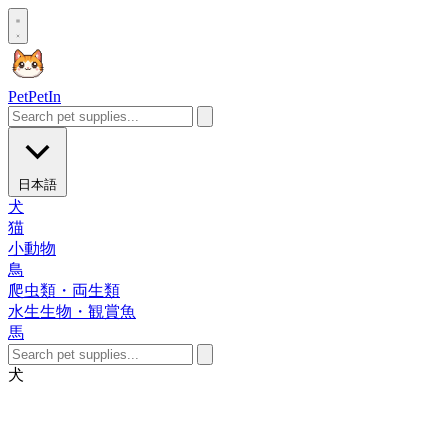
Pet
PetIn
日本語
犬
猫
小動物
鳥
爬虫類・両生類
水生生物・観賞魚
馬
犬