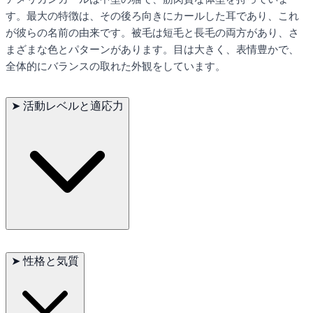
す。最大の特徴は、その後ろ向きにカールした耳であり、これ
が彼らの名前の由来です。被毛は短毛と長毛の両方があり、さ
まざまな色とパターンがあります。目は大きく、表情豊かで、
全体的にバランスの取れた外観をしています。
➤
活動レベルと適応力
アメリカンカールは非常に遊び心があり、社交的な性格を持っ
ています。彼らは新しい環境にも迅速に適応し、さまざまな状
➤
性格と気質
況にうまく対処できます。インタラクティブな玩具やキャット
タワーは、アメリカンカールが健康で幸せに過ごすために最適
です。