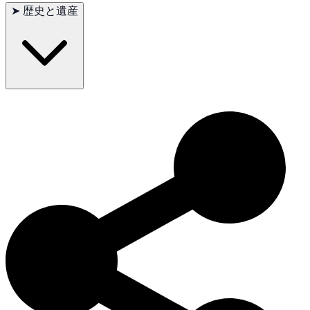
小さな問題: 歯の問題
➤
歴史と遺産
まれに見られる問題: 関節の問題
推奨される検査: 耳の検査、歯科検査、関節検査
寿命: 12〜16年
アメリカンカールは、そのユニークな耳と魅力的な性格から、
世界中で人気のある猫種となっています。カリフォルニア州で
発見されたこの猫は、そのユニークな遺産を通じて猫愛好家に
愛されています。