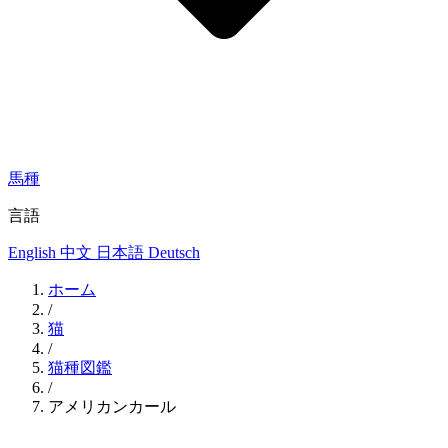
馬種
言語
English
中文
日本語
Deutsch
ホーム
/
猫
/
猫種図鑑
/
アメリカンカール