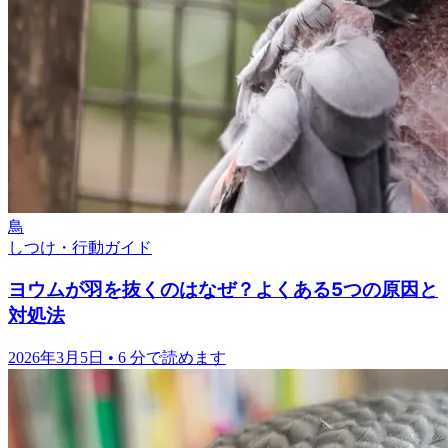
鳥
しつけ・行動ガイド
ヨウムが羽を抜くのはなぜ？よくある5つの原因と
対処法
2026年3月5日
•
6 分で読めます