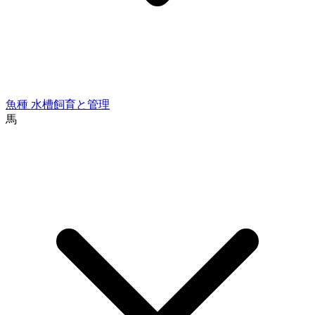
魚種
水槽飼育と管理
馬