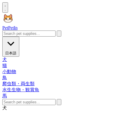
Pet
PetIn
日本語
犬
猫
小動物
鳥
爬虫類・両生類
水生生物・観賞魚
馬
犬