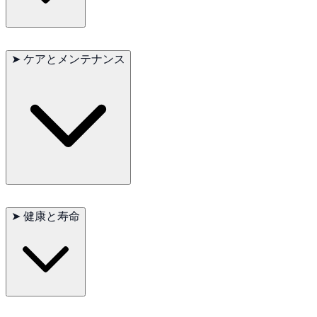
アメリカンカールは知的で、非常に社交的な性格を持っていま
す。彼らは飼い主との深い絆を築き、しばしば注意と愛情を求
➤
ケアとメンテナンス
めます。また、他のペットや子供ともよく馴染み、家族の一員
としての役割を楽しんで果たします。
アメリカンカールの被毛は手入れが比較的簡単です。週に一度
のブラッシングで被毛をきれいに保ち、健康を維持するために
➤
健康と寿命
は、定期的な獣医の診察とバランスの取れた食事が重要です。
また、耳の健康を保つために、定期的な耳のチェックと掃除が
必要です。
主な問題: 耳の感染症