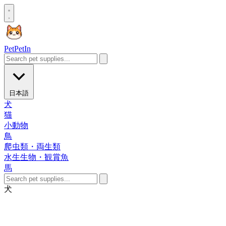
Pet
PetIn
日本語
犬
猫
小動物
鳥
爬虫類・両生類
水生生物・観賞魚
馬
犬