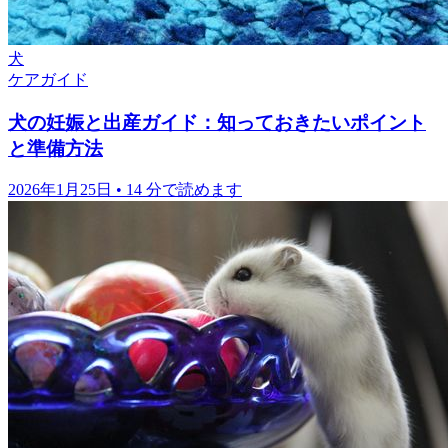
犬
ケアガイド
犬の妊娠と出産ガイド：知っておきたいポイント
と準備方法
2026年1月25日
•
14 分で読めます