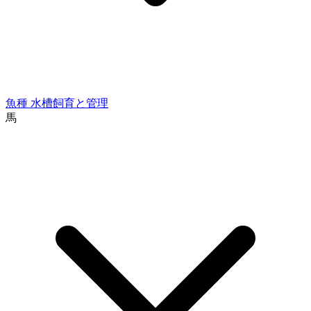
魚種
水槽飼育と管理
馬