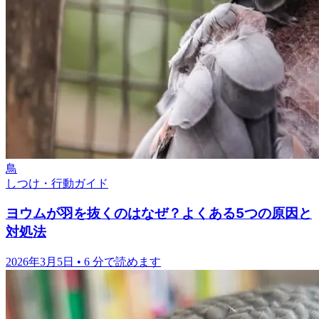
鳥
しつけ・行動ガイド
ヨウムが羽を抜くのはなぜ？よくある5つの原因と
対処法
2026年3月5日
•
6 分で読めます