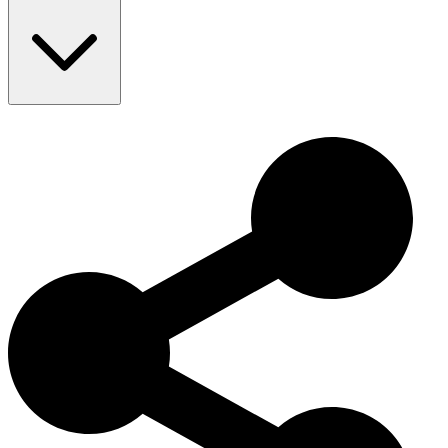
まれな健康問題
：眼疾患、皮膚アレルギー
推奨検査
：股関節、肘、眼
寿命
：12–14 年
ベルジアン・タービュレンは
多才な作業犬としての歴史
を持
ち、知性と適応性で評価されています。世界中で
警察、軍隊、
家庭犬
として活躍し、
多面的な能力と忠誠心
を示しています。