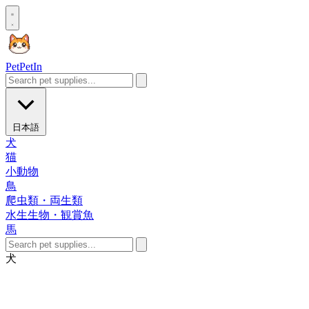
Pet
PetIn
日本語
犬
猫
小動物
鳥
爬虫類・両生類
水生生物・観賞魚
馬
犬