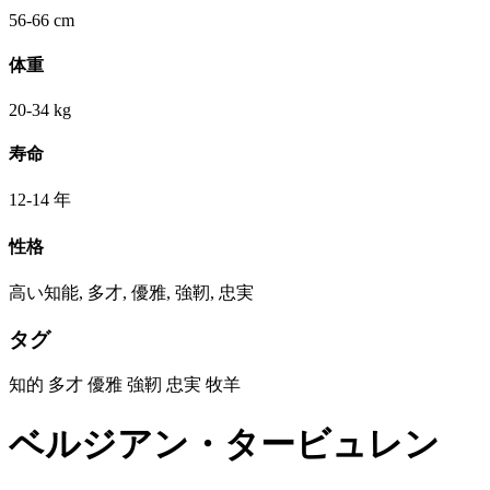
56-66 cm
体重
20-34 kg
寿命
12-14 年
性格
高い知能, 多才, 優雅, 強靭, 忠実
タグ
知的
多才
優雅
強靭
忠実
牧羊
ベルジアン・タービュレン