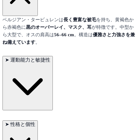
ベルジアン・タービュレンは
長く豊富な被毛
を持ち、黄褐色か
ら赤褐色に
黒のオーバーレイ、マスク、耳
が特徴です。中型か
ら大型で、オスの肩高は
56–66 cm
。構造は
優雅さと力強さを兼
ね備えています
。
➤
運動能力と敏捷性
この犬種は
滑らかで軽快な動き
を特徴とし、突然の加速や急な
方向転換が可能です。
敏捷性と持久力
は牧羊作業で重要で、
犬
➤
性格と個性
のスポーツやアジリティ競技
でも際立ちます。