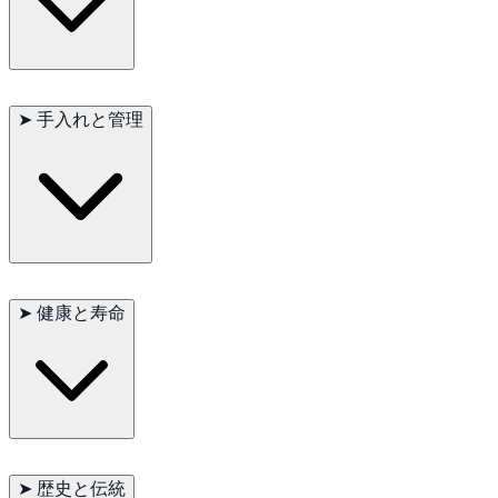
高い知能と訓練性を持ち、
強い保護本能
と
家族への深い忠誠心
があります。活発で、
定期的な心身の刺激
が必要です。見知ら
➤
手入れと管理
ぬ人には警戒心を持ちますが、家族には
優しく親しみやすい
た
め、
家庭犬および警戒番犬
として最適です。
この犬種は
厚い被毛の定期的な手入れ
が必要で、特に換毛期は
重要です。毎日の
運動
は不可欠で、仕事や訓練を通じて
服従、
➤
健康と寿命
追跡、牧羊、アジリティ訓練
を楽しみます。
主要な健康問題
：股関節形成不全
副次的な健康問題
：肘関節形成不全、てんかん
➤
歴史と伝統