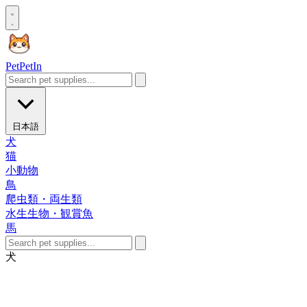
Pet
PetIn
日本語
犬
猫
小動物
鳥
爬虫類・両生類
水生生物・観賞魚
馬
犬