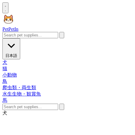
Pet
PetIn
日本語
犬
猫
小動物
鳥
爬虫類・両生類
水生生物・観賞魚
馬
犬