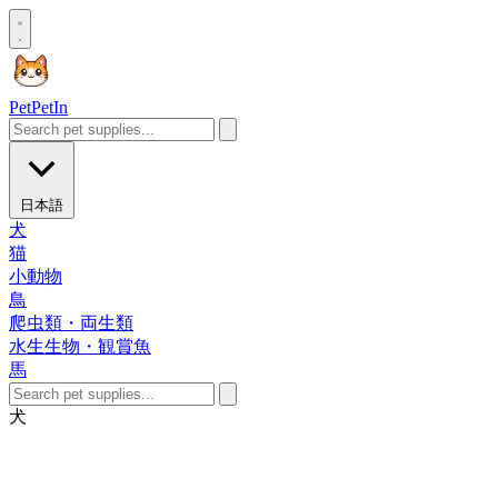
Pet
PetIn
日本語
犬
猫
小動物
鳥
爬虫類・両生類
水生生物・観賞魚
馬
犬