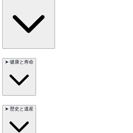
せることに喜びを見出します。忠誠心が強く、愛情深い性格か
ら、家族、単身者、高齢者にとって理想的な伴侶となります。
また、狩猟本能が強いため、他のペットとうまく付き合えるよ
うに早期の社会化と訓練が重要です。
トイ・フォックス・テリアのケアは比較的簡単です。短い被毛
は、定期的なブラッシングで清潔で光沢のある状態を保つこと
➤
健康と寿命
ができます。定期的な歯のケアは、歯科問題を予防するために
重要であり、耳も定期的にチェックし、清潔に保つことが必要
です。彼らは人間との交流を好み、家族活動に参加することを
楽しみます。定期的な獣医検診は、健康を監視し、潜在的な問
題に対処するために不可欠です。
主な懸念事項：膝蓋骨脱臼、レッグ・カルベ・ペルテス病
軽度の懸念事項：アレルギー、歯科問題
➤
歴史と遺産
時折見られる問題：眼疾患
推奨される検査：膝蓋骨、股関節、眼
寿命：13–15年