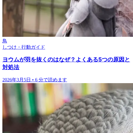
鳥
しつけ・行動ガイド
ヨウムが羽を抜くのはなぜ？よくある5つの原因と
対処法
2026年3月5日
•
6 分で読めます