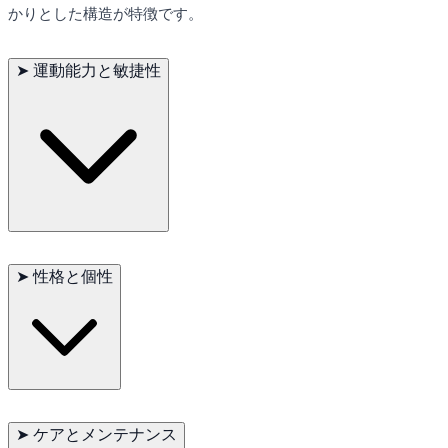
かりとした構造が特徴です。
➤
運動能力と敏捷性
トイ・フォックス・テリアは、その敏捷性と運動能力で知られ
ています。自信に満ちた軽快な歩様を持ち、アジリティコー
➤
性格と個性
ス、服従訓練、取ってこいゲームなど、身体と精神の能力を試
す活動を楽しみます。定期的な運動は、彼らの健康を維持し、
退屈を防ぐために不可欠です。
トイ・フォックス・テリアは、その活発で遊び心あふれる性格
で知られています。非常に知的で、学習が速く、飼い主を喜ば
➤
ケアとメンテナンス