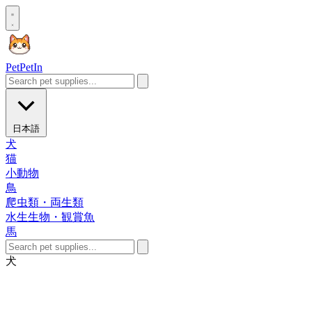
Pet
PetIn
日本語
犬
猫
小動物
鳥
爬虫類・両生類
水生生物・観賞魚
馬
犬