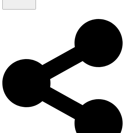
トイ・フォックス・テリアの発展は、その多用途性と適応力を
強調しています。最初は狩猟とパフォーマンスのために育種さ
れましたが、現在では愛される家庭のペットとしても成功して
います。彼らの敏捷性、知性、そして愛情深い性格は、世界中
の犬愛好家に愛され続けています。今日、トイ・フォックス・
テリアは、忠実な伴侶から競技選手まで、さまざまな役割でそ
の魅力と活気を示し続けています。