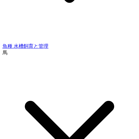
魚種
水槽飼育と管理
馬