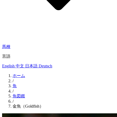
馬種
言語
English
中文
日本語
Deutsch
ホーム
/
魚
/
魚図鑑
/
金魚（Goldfish）