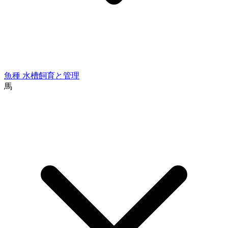
魚種
水槽飼育と管理
馬