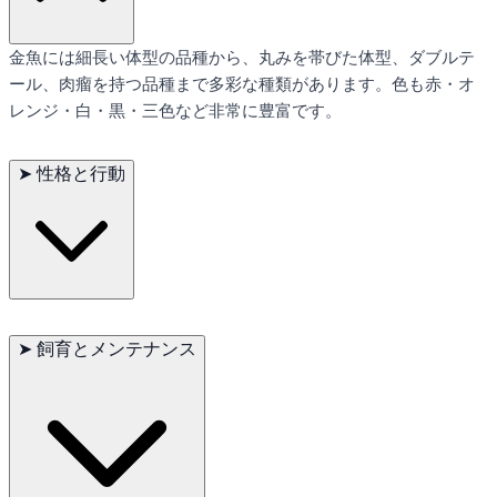
金魚には細長い体型の品種から、丸みを帯びた体型、ダブルテ
ール、肉瘤を持つ品種まで多彩な種類があります。色も赤・オ
レンジ・白・黒・三色など非常に豊富です。
➤
性格と行動
金魚は温和で落ち着いた性格をしています。冷水魚であり、比
較的幅広い温度帯で生活できます。群れで泳ぐことも多く、観
➤
飼育とメンテナンス
賞価値が高い魚です。