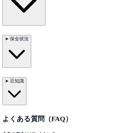
金魚と相性が良いのは以下のような冷水性・温和な魚です：
➤
保全状況
白雲山魚（ホワイトクラウドミノー）
ドジョウの一部
小型の冷水性コイ科の魚
金魚は完全に人工繁殖された品種であり、野生個体の絶滅リス
熱帯魚との混泳は推奨されません。
クはありません。ただし、外来種問題を防ぐため、自然への放
➤
豆知識
流は禁止されています。
金魚の記憶は「3秒」ではありません。実験では
数か月間の学習
記憶
が確認されており、簡単な芸を覚えることもできます。
よくある質問（FAQ）