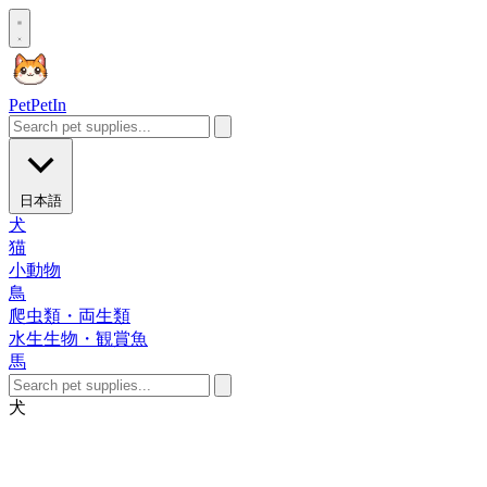
Pet
PetIn
日本語
犬
猫
小動物
鳥
爬虫類・両生類
水生生物・観賞魚
馬
犬