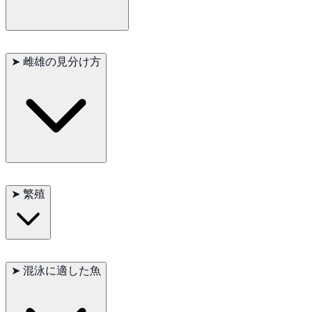
金魚は初心者向けと言われますが、実際は
広い水槽・強力なろ
➤
雌雄の見分け方
過・定期的な水換え
が必要です。金魚は排泄量が多く、水質が
悪化しやすいため注意が必要です。
和金（シングルテール）
：最低 60〜75L
琉金や出目金（ダブルテール）
：1匹あたり 40〜50L
餌は金魚用フードのほか、冷凍赤虫、湯通しした野菜（ほうれ
ん草・グリーンピース）も与えると良いです。
繁殖期にはオスのエラ蓋や胸びれに“追星”が現れ、メスは腹部
がふっくらします。
➤
繁殖
金魚は卵生で、産卵は水草や産卵マットに行われます。1回の産
卵で多数の卵を産みます。親魚は卵を食べてしまうため、隔離
➤
混泳に適した魚
が必要です。