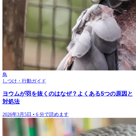
鳥
しつけ・行動ガイド
ヨウムが羽を抜くのはなぜ？よくある5つの原因と
対処法
2026年3月5日
•
6 分で読めます