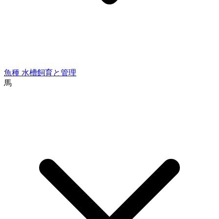
魚種
水槽飼育と管理
馬