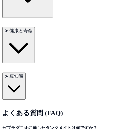
ことができます。産卵後、親魚を取り除いて卵を保護します。
ゼブラダニオは平和的なコミュニティフィッシュで、他の非攻
撃的な種と一緒に飼うことができます。適したタンクメイトに
➤
健康と寿命
は、ネオンテトラ、グッピーなどが含まれます。社交的な性格
のため、5匹以上のグループで飼育すると、活力とダイナミクス
が向上します。
適切なケアを行えば、ゼブラダニオの寿命は通常5年です。定期
的な水質の監視と清潔な水槽の維持が病気の予防に役立ちま
➤
豆知識
す。行動や外観を定期的に観察し、健康問題を迅速に対処する
ことが重要です。
知っていましたか？ゼブラダニオは人気のあるペットであるだ
けでなく、科学研究においても重要なモデル生物です。遺伝学
よくある質問 (FAQ)
や医学研究において重要な役割を果たし、生物学や医学の理解
を深めるのに役立っています。
ゼブラダニオに適したタンクメイトは何ですか？