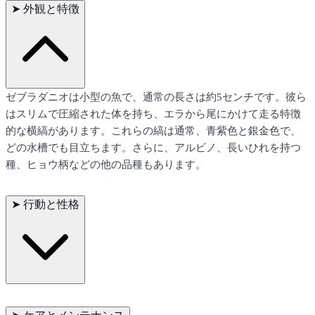
➤
外観と特徴
ゼブラダニオは小型の魚で、通常の長さは約5センチです。彼ら
はスリムで圧縮された体を持ち、エラから尾にかけて走る特徴
的な横縞があります。これらの縞は通常、青紫色と銀金色で、
どの水槽でも目立ちます。さらに、アルビノ、長いひれを持つ
種、ヒョウ柄などの他の品種もあります。
➤
行動と性格
ゼブラダニオはその活発で社交的な行動で知られています。彼
らは群泳を好み、しばしばグループで活発に泳ぐ姿が見られま