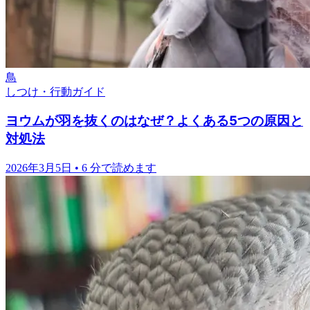
鳥
しつけ・行動ガイド
ヨウムが羽を抜くのはなぜ？よくある5つの原因と
対処法
2026年3月5日
•
6 分で読めます