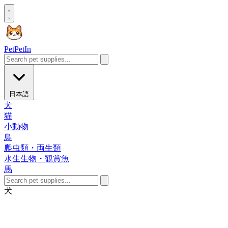
Pet
PetIn
日本語
犬
猫
小動物
鳥
爬虫類・両生類
水生生物・観賞魚
馬
犬