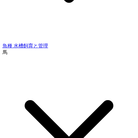
魚種
水槽飼育と管理
馬