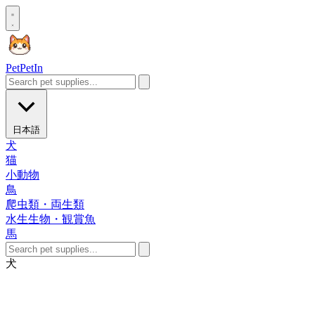
Pet
PetIn
日本語
犬
猫
小動物
鳥
爬虫類・両生類
水生生物・観賞魚
馬
犬