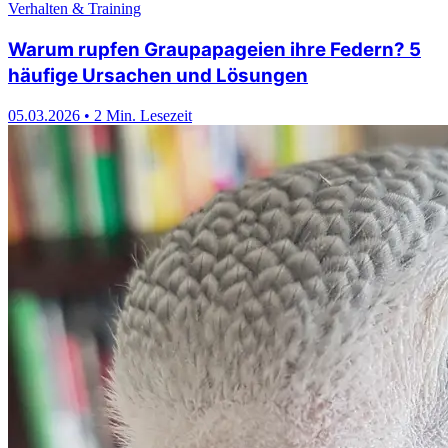
Verhalten & Training
Warum rupfen Graupapageien ihre Federn? 5
häufige Ursachen und Lösungen
05.03.2026
•
2 Min. Lesezeit