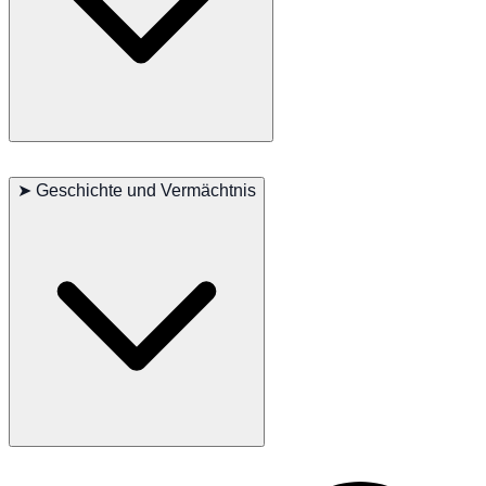
Hauptsächliche Bedenken: Keine
Kleinere Bedenken: Zahnprobleme
➤
Geschichte und Vermächtnis
Gelegentlich gesehen: Hautprobleme
Empfohlene Tests: Zahnuntersuchungen, Hautuntersuchungen
Lebensdauer: 12-15 Jahre
Die Minuet Langhaar hat sich aufgrund ihres einzigartigen Fells und
ihres charmanten Charakters weltweit großer Beliebtheit erfreut.