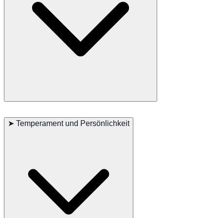
Minuet Langhaar Katzen sind sehr verspielt und anpassungsfähig.
Sie passen sich schnell an neue Umgebungen an und lieben es, zu
➤
Temperament und Persönlichkeit
spielen und zu erkunden. Interaktive Spielzeuge und Kletterbäume
sind ideal, um Minuet Langhaar Katzen aktiv und glücklich zu
halten.