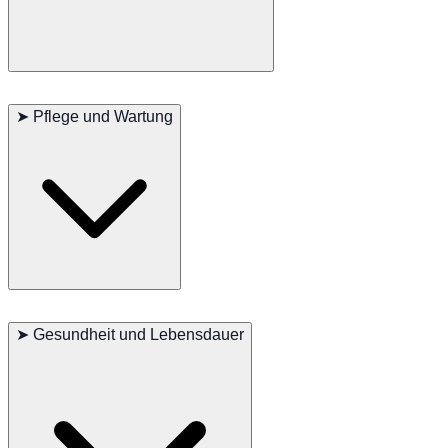
Minuet Langhaar Katzen sind bekannt für ihre freundliche und
gesellige Natur. Sie sind intelligent und neugierig und suchen oft die
➤
Pflege und Wartung
Aufmerksamkeit ihrer Besitzer oder Betreuer. Sie bilden starke
Bindungen zu ihrer menschlichen Familie und sind bekannt dafür,
loyale Begleiter zu sein.
Minuet Langhaar Katzen erfordern regelmäßige Pflege, um ihr
langes, seidiges Fell gesund zu halten. Regelmäßiges Bürsten
➤
Gesundheit und Lebensdauer
verhindert Verfilzungen und hält das Fell glänzend. Eine
ausgewogene Ernährung und regelmäßige Tierarztbesuche sind
wichtig, um ihre Gesundheit zu erhalten.