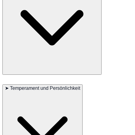
Langhaarige Schottische Geradeohrkatzen sind sehr aktiv und lieben
es zu springen und zu klettern. Sie passen sich gut an neue
➤
Temperament und Persönlichkeit
Umgebungen und Menschen an und sind sowohl drinnen als auch
draußen glücklich. Diese Katzen benötigen viel geistige und
körperliche Stimulation und sind ideal für Familien, die viel Zeit mit
ihnen verbringen können.