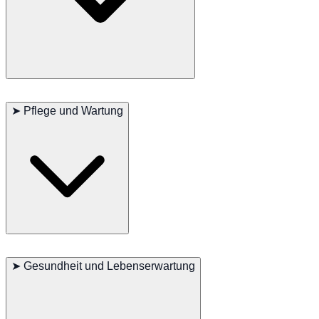
Langhaarige Schottische Geradeohrkatzen sind bekannt für ihre
Intelligenz, Neugier und Extrovertiertheit. Sie sind
➤
Pflege und Wartung
menschenbezogen und loyal, genießen die Interaktion mit ihren
Besitzern, können sich aber auch selbst beschäftigen. Langhaarige
Schottische Geradeohrkatzen lieben Abenteuer und sind neugierig,
was sie zu interessanten und unterhaltsamen Begleitern macht.
Das lange Fell der langhaarigen Schottischen Geradeohrkatze
erfordert regelmäßige Pflege, um Verfilzungen zu vermeiden und
➤
Gesundheit und Lebenserwartung
abgestorbene Haare zu entfernen. Sie sind im Allgemeinen gesund,
aber regelmäßige Tierarztbesuche sind wichtig, um ihre Gesundheit
zu überwachen. Eine ausgewogene Ernährung und ausreichend