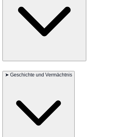
Bewegung sind ebenfalls wichtig.
Hauptprobleme: Ohrprobleme
Nebenprobleme: Übergewicht
➤
Geschichte und Vermächtnis
Gelegentlich gesehen: Gelenkprobleme
Empfohlene Tests: Regelmäßige Tierarztbesuche
Lebenserwartung: 11-15 Jahre