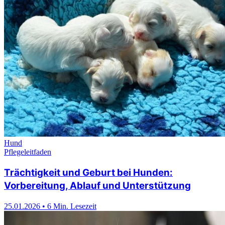
Hund
Pflegeleitfaden
Trächtigkeit und Geburt bei Hunden:
Vorbereitung, Ablauf und Unterstützung
25.01.2026
•
6 Min. Lesezeit