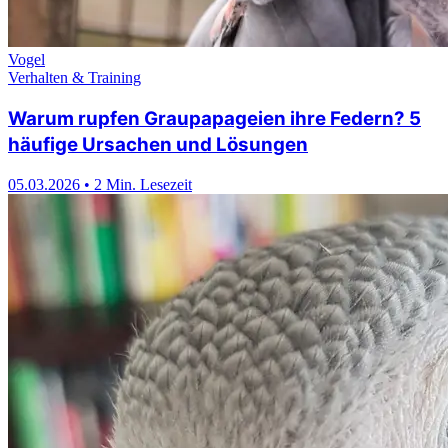
Vogel
Verhalten & Training
Warum rupfen Graupapageien ihre Federn? 5
häufige Ursachen und Lösungen
05.03.2026
•
2 Min. Lesezeit