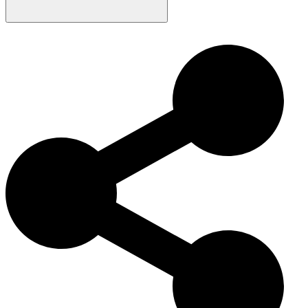
Die langhaarige Schottische Geradeohrkatze hat eine lange
Geschichte in Schottland und ist für ihre aufrechten Ohren und ihr
weiches, langes Fell sehr beliebt. Ihr einzigartiges Aussehen und ihr
freundliches Wesen haben ihr auch in der modernen
Katzenliebhabergemeinschaft große Beliebtheit eingebracht.
Langhaarige Schottische Geradeohrkatzen sind nicht nur in
Katzenausstellungen erfolgreich, sondern auch als liebevolle
Familienbegleiter sehr geschätzt.