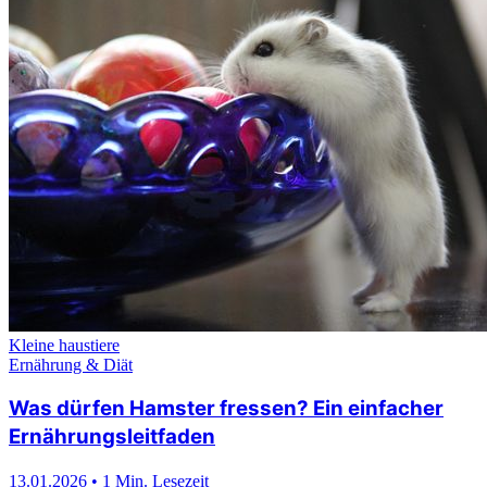
Kleine haustiere
Ernährung & Diät
Was dürfen Hamster fressen? Ein einfacher
Ernährungsleitfaden
13.01.2026
•
1 Min. Lesezeit