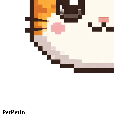
Pet
PetIn