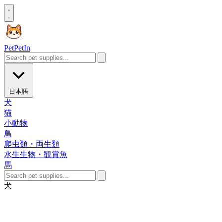
Pet
PetIn
日本語
犬
猫
小動物
鳥
爬虫類・両生類
水生生物・観賞魚
馬
犬