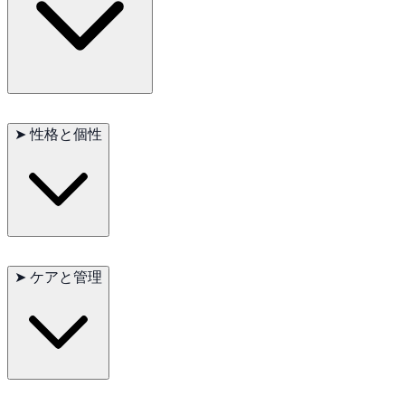
この犬種は
優れた敏捷性と持久力
を示し、牧畜や家畜管理に必
要な能力を備えています。アッペンツェラー・センネンフント
➤
性格と個性
は
迅速で力強い歩行
を行い、長時間の作業にも耐えられます。
忠誠心と献身性
で知られ、この犬種は特定の家族メンバーと強
い絆を形成することがあります。
見知らぬ人には警戒心が強
➤
ケアと管理
く
、優秀な番犬になります。
知性と活力
が高く、
一貫した訓練
と精神的刺激
が必要です。
活力が豊富
なため、アッペンツェラー・センネンフントは
十分