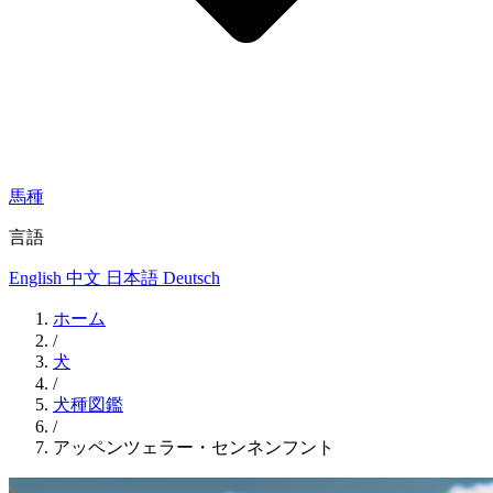
馬種
言語
English
中文
日本語
Deutsch
ホーム
/
犬
/
犬種図鑑
/
アッペンツェラー・センネンフント