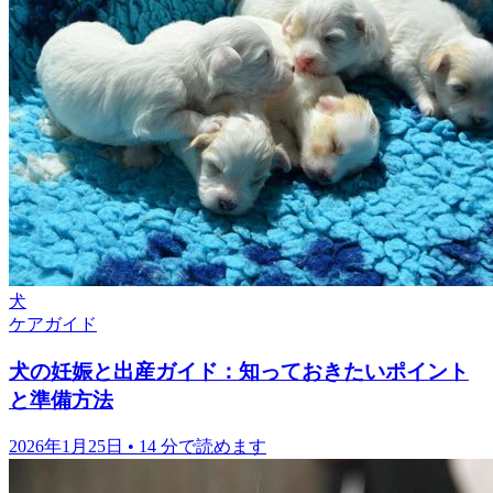
猫
ケアガイド
猫の耳の正しい掃除方法
2026年3月2日
•
8 分で読めます