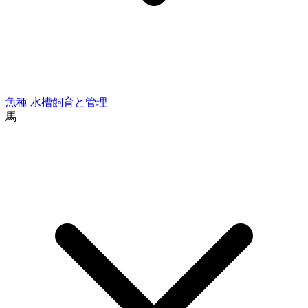
魚種
水槽飼育と管理
馬