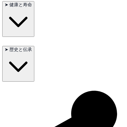
な運動と活動
が必要です。長い散歩や遊び、身体と頭を使う活
➤
健康と寿命
動が適しています。
定期的な毛の手入れ
は特に換毛期に重要で
す。広い郊外や農場環境が最適です。
概ね健康ですが、
股関節形成不全
や
胃拡張症
の可能性がありま
す。
適切なケア、栄養、定期的な獣医チェック
で寿命は通常
12–
➤
歴史と伝承
14 年
です。
元々農場作業用に繁殖されましたが、
適応力と多才性
により、
捜索救助、ドッグスポーツ、セラピー犬
としても活躍していま
す。人間への忠誠心と多才性により、世界中の犬愛好家に人気
です。