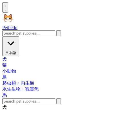
Pet
PetIn
日本語
犬
猫
小動物
鳥
爬虫類・両生類
水生生物・観賞魚
馬
犬