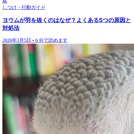
鳥
しつけ・行動ガイド
ヨウムが羽を抜くのはなぜ？よくある5つの原因と
対処法
2026年3月5日
•
6 分で読めます