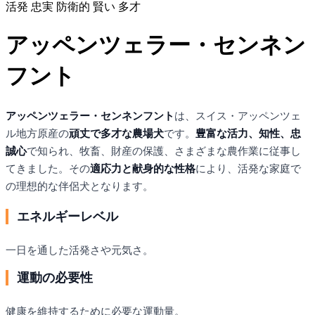
活発
忠実
防衛的
賢い
多才
アッペンツェラー・センネン
フント
アッペンツェラー・センネンフント
は、スイス・アッペンツェ
ル地方原産の
頑丈で多才な農場犬
です。
豊富な活力、知性、忠
誠心
で知られ、牧畜、財産の保護、さまざまな農作業に従事し
てきました。その
適応力と献身的な性格
により、活発な家庭で
の理想的な伴侶犬となります。
エネルギーレベル
一日を通した活発さや元気さ。
運動の必要性
健康を維持するために必要な運動量。