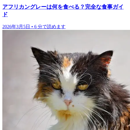
鳥
栄養と食事
アフリカングレーは何を食べる？完全な食事ガイ
ド
2026年3月5日
•
6 分で読めます