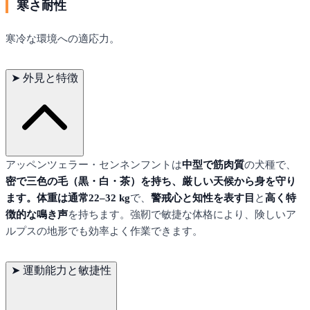
寒さ耐性
寒冷な環境への適応力。
➤
外見と特徴
アッペンツェラー・センネンフントは
中型で筋肉質
の犬種で、
密で三色の毛（黒・白・茶）
を持ち、厳しい天候から身を守り
ます。体重は通常
22–32 kg
で、
警戒心と知性を表す目
と
高く特
徴的な鳴き声
を持ちます。強靭で敏捷な体格により、険しいア
ルプスの地形でも効率よく作業できます。
➤
運動能力と敏捷性