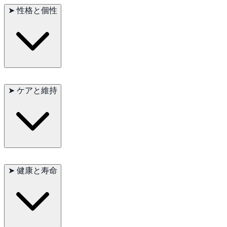
種です。特に狩猟活動に関連する運動が必要で、長距離のハイ
➤
性格と個性
キングや追跡、さまざまな地形での作業に最適です。この犬種
は強い狩猟本能と耐久性を持っており、アウトドア活動を日常
的に行うことで健康を保ちます。
プデルポインターは非常に賢く、忠実でエネルギッシュな性格
を持っています。さまざまな環境に適応し、飼い主との交流を
➤
ケアと維持
楽しみます。他のペットや子供ともよく接することができます
が、強い狩猟本能があるため、小さな動物に対して強い関心を
示すことがあります。
プデルポインターの毛は定期的なトリミングと手入れが必要で
す。カールした毛は毛玉になりやすいため、毎週のグルーミン
➤
健康と寿命
グが必要です。また、耳の清掃や足のケアも重要です。活発な
犬種であるため、定期的な運動と精神的刺激が必要です。