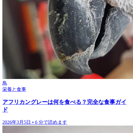
鳥
栄養と食事
アフリカングレーは何を食べる？完全な食事ガイ
ド
2026年3月5日
•
6 分で読めます