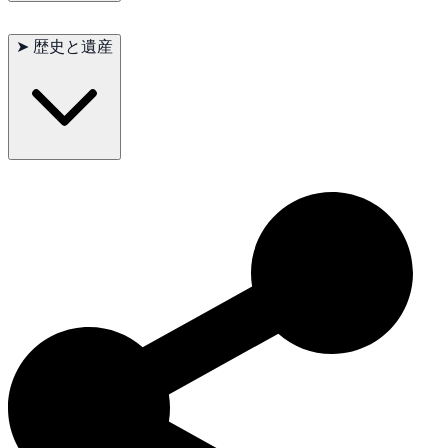
プデルポインターの寿命は通常12〜14年です。全体的に健康な
犬種ですが、関節の問題や目の病気などの遺伝的な健康問題が
➤
歴史と遺産
発生することがあります。定期的な獣医の検診と健康管理が寿
命を延ばす助けになります。
プデルポインターはドイツで、プードルとドイツ指示犬を交配
して作られた犬種です。プードルの知性と指示犬の優れた狩猟
本能を受け継ぎ、優れた狩猟犬として高く評価されています。
現在も狩猟犬としてだけでなく、忠実な家庭犬としても愛され
ています。