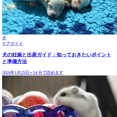
犬
ケアガイド
犬の妊娠と出産ガイド：知っておきたいポイント
と準備方法
2026年1月25日
•
14 分で読めます