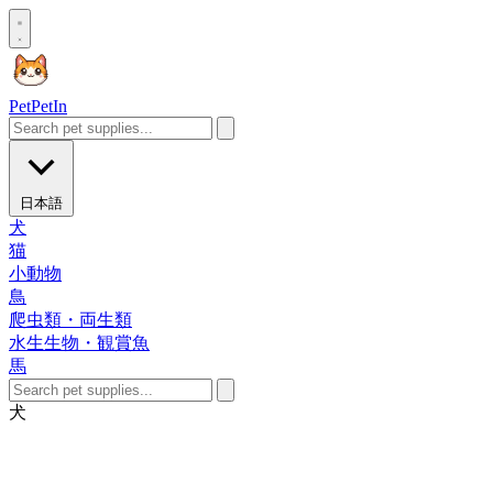
Pet
PetIn
日本語
犬
猫
小動物
鳥
爬虫類・両生類
水生生物・観賞魚
馬
犬