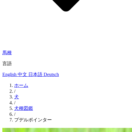
馬種
言語
English
中文
日本語
Deutsch
ホーム
/
犬
/
犬種図鑑
/
プデルポインター