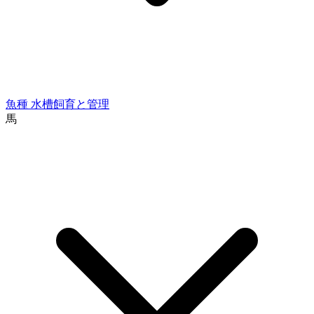
魚種
水槽飼育と管理
馬