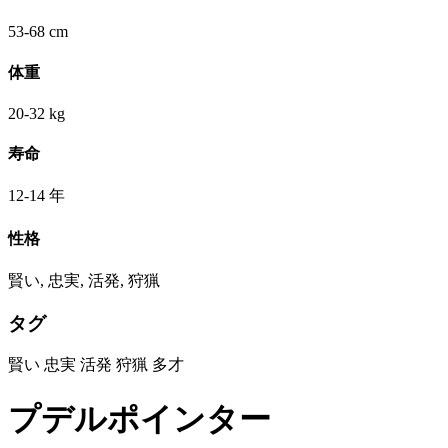
53-68 cm
体重
20-32 kg
寿命
12-14 年
性格
賢い, 忠実, 活発, 狩猟
タグ
賢い
忠実
活発
狩猟
多才
プデルポインター