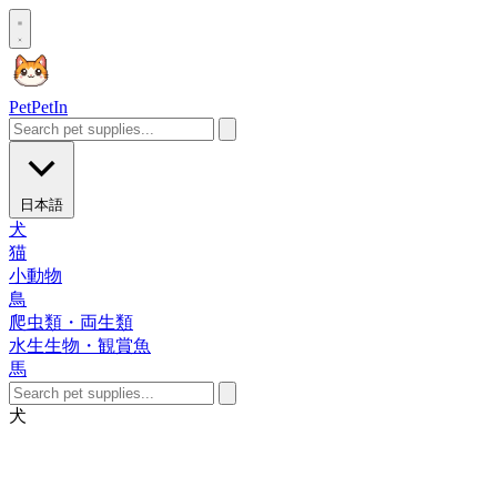
Pet
PetIn
日本語
犬
猫
小動物
鳥
爬虫類・両生類
水生生物・観賞魚
馬
犬