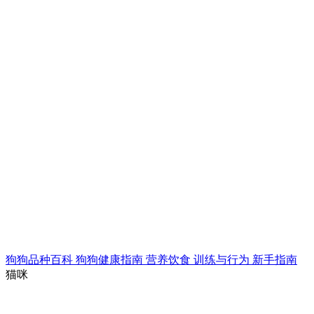
狗狗品种百科
狗狗健康指南
营养饮食
训练与行为
新手指南
猫咪