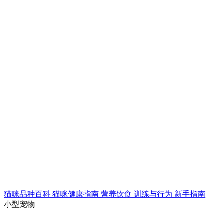
猫咪品种百科
猫咪健康指南
营养饮食
训练与行为
新手指南
小型宠物