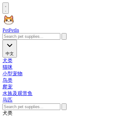
Pet
PetIn
中文
犬类
猫咪
小型宠物
鸟类
爬宠
水族及观赏鱼
马匹
犬类