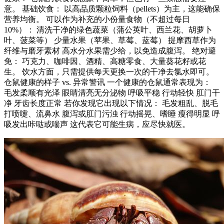
意。 基础饮食： 以高品质颗粒饲料（pellets）为主，这能确保
营养均衡。 可以作为补充的小份量食物（不超过每日
10%）： 清洗干净的绿色蔬菜（蒲公英叶、西兰花、胡萝卜
叶、菠菜等） 少量水果（苹果、草莓、蓝莓） 提摩西草作为
纤维与磨牙素材 高水分水果需少给，以免造成腹泻。 绝对避
免： 巧克力、咖啡因、酒精、高糖零食、大量葵花籽或花
生。 饮水方面，只需提供每天更换一次的干净去氯水即可。
仓鼠健康的样子 vs. 异常警讯 一个健康的仓鼠通常表现为：
毛发柔顺有光泽 眼睛清亮无分泌物 呼吸平稳 行动轻快 肛门干
净 牙齿长度正常 若你发现它出现以下情况： 毛发粗乱、脱毛
打喷嚏、流鼻水 腹泻或肛门污浊 行动摇晃、嗜睡 瘦得明显 呼
吸发出咔哒或喘声 这代表它可能生病，应尽快就医。