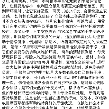
水瓶 咀嚼玩具、纸筒、攀爬物等丰富化元素 如果是侏儒仓
鼠，栏距要足够小；叙利亚仓鼠则需要更大的活动范围。 刚
到新环境时，让它安静适应一两天，减少打扰，会更快建立安
全感。 如何和仓鼠建立信任？ 仓鼠本能上容易受到惊吓，尤
其不喜欢从头顶被抓起。 想和它相处愉快，可以尝试： 用零
食让它主动靠近你的手 双手形成一个像洞穴一样的托举方式
轻声、缓慢动作，不要突然靠近 当它愿意在你的手中安静地
探索，那就是你们建立关系的开始。 适度的丰富化活动也有
助于情绪健康，例如围栏活动区、纸箱迷宫或短时间的探索空
间。 清洁：保持环境干净就是保持健康 仓鼠非常爱干净，但
它们仍需要你的协助来维护环境。 简单的清洁原则是： 每天
清理尿尿区，移除未吃完的鲜蔬 每周 更换垫材、巢材，并检
查是否有囤积过期食物 每月 用温和、宠物安全的清洁剂进行
一次大扫除 避免使用刺激性强或含氨的清洁剂，以免伤害呼
吸道。 仓鼠的日常护理与梳理 大多数仓鼠会自己保持干净，
不需要特别洗澡。 长毛叙利亚仓鼠可以用软毛刷每周轻轻梳
理一次。 侏儒仓鼠通常会喜欢在浴沙中滚动，这能帮助去除
多余油脂，是它们天然的“干洗方式”。 指甲通常不需要修，
但如果过长或已经影响行动，应由专业兽医处理。 牙齿则需
要持续磨损，这是仓鼠一生都在进行的行为。咬咬木、矿物砖
或提摩西草都能帮助维持良好的牙齿状况。 仓鼠吃什么才算
健康？ 仓鼠的饮食比想象中简单，但也有一些禁忌需要注