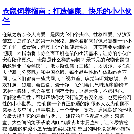
仓鼠饲养指南：打造健康、快乐的小小伙
伴
仓鼠之所以令人喜爱，是因为它们个头小、性格可爱、活泼又
独立，是许多人的第一只宠物。虽然看起来好像只需要一个小
笼子和一点食物，但真正让仓鼠健康快乐，其实需要更细致的
照顾。本指南将带你全面了解仓鼠的生活需求，让你的小伙伴
安心陪伴更久。 仓鼠是什么样的动物？ 最常见的宠物仓鼠包
括叙利亚（金丝熊）、俄罗斯侏儒（三线）、坎贝尔、罗伯罗
夫斯基（公婆鼠）和中国仓鼠。每个品种性格与体型略有不
同，但它们都有一些共同点： 视力差、嗅觉与听觉敏锐、喜
欢打洞、独居、会囤食、爱干净。 它们会用气味腺摩擦物体
来标记路线，也会在窝里储存食物，这是天性，不必担心。
了解这些天性，可以帮助你为它打造更有安全感、也更符合习
性的小小世界。 给仓鼠一个真正舒适的家 很多人以为仓鼠不
需要太多空间，但事实上，一个安全、宽敞、通风良好的环境
会极大提升它的寿命与活力。 建议的居住配置包括： 深底
盘、大空间的笼子或玻璃缸 纸质或者木屑垫材，让它尽情挖
掘 温暖的躲藏小屋 安全的实心跑轮 坚固的陶瓷食盆与不锈钢