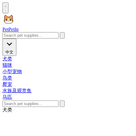
Pet
PetIn
中文
犬类
猫咪
小型宠物
鸟类
爬宠
水族及观赏鱼
马匹
犬类