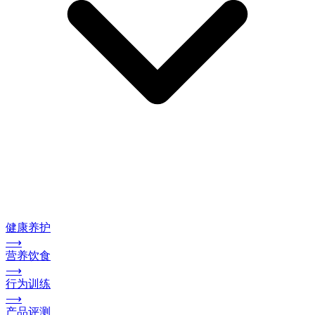
健康养护
⟶
营养饮食
⟶
行为训练
⟶
产品评测