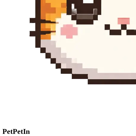
Pet
PetIn