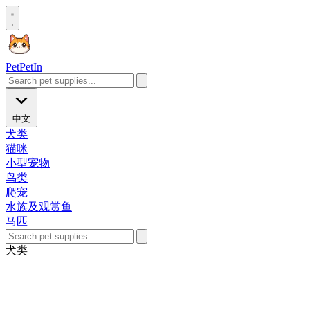
Pet
PetIn
中文
犬类
猫咪
小型宠物
鸟类
爬宠
水族及观赏鱼
马匹
犬类