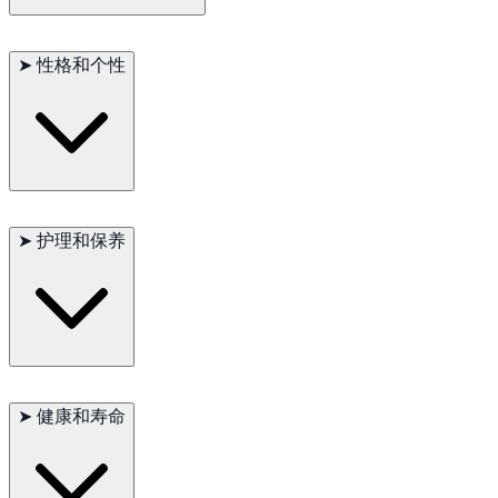
美国短尾猫好玩、精力充沛，但不过于活跃。他们非常喜欢人，
可能会通过喵喵叫或占据可用的膝盖来寻求家人的注意。尽管他
➤
性格和个性
们的活动性强，但他们能快速适应大多数家庭环境，并且被认为
非常健壮。
美国短尾猫看起来野性，但性格并不野性。他们忠诚、爱心和智
➤
护理和保养
慧，赢得了忠实的追随者。这些自信、友好的猫与他们的家庭
建立了深厚的情感联系，是忠诚的伴侣。
美国短尾猫通常是健康的猫，但定期的兽医检查对保证他们的健
康至关重要。他们还需要均衡的饮食和大量的玩耍时间，以保持
➤
健康和寿命
他们的身心健康。