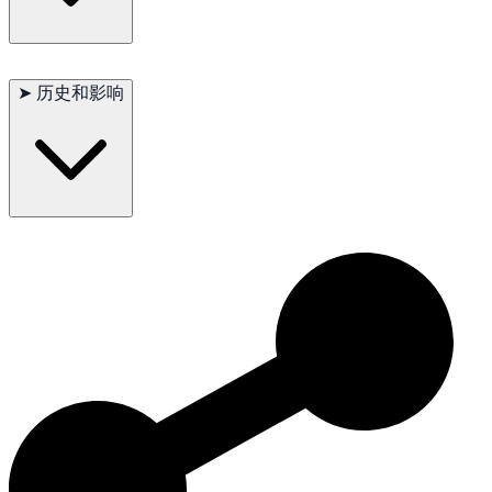
主要问题：无
次要问题：如果过度喂食可能会肥胖
➤
历史和影响
偶尔出现：牙齿问题
建议的检查：定期兽医检查
寿命：15-20年
美国短尾猫作为一个品种的发展，使其在各个国家广受欢迎，因
其独特的短尾和友好的性格而受到赞誉。它作为一个多才多艺和
深情的伴侣的遗产，继续使其深受全球猫爱好者的喜爱。