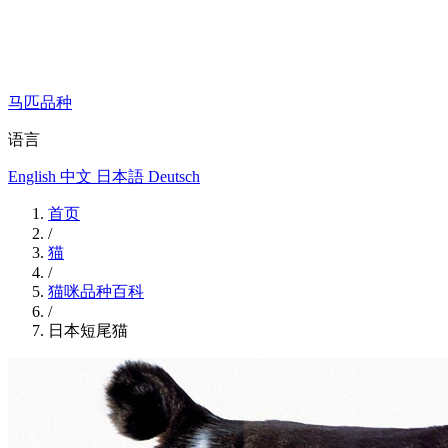
马匹品种
语言
English
中文
日本語
Deutsch
首页
/
猫
/
猫咪品种百科
/
日本短尾猫