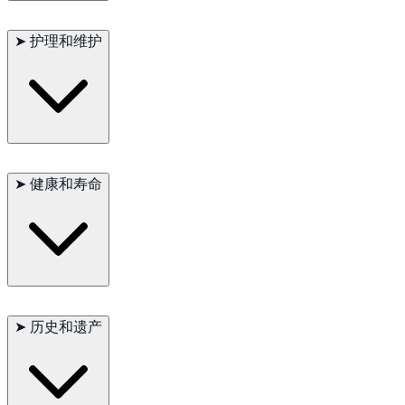
日本短尾猫以其聪明、好奇和外向的性格而闻名。它们亲人且忠
诚，喜欢与主人互动，但也能独自娱乐。日本短尾猫喜欢探索和
➤
护理和维护
冒险，是非常有趣的家庭伴侣。
日本短尾猫的短毛需要最少的护理，只需偶尔梳理以去除死毛。
它们通常健康，但定期的兽医检查是保持其健康的关键。提供均
➤
健康和寿命
衡的饮食和充足的运动量也非常重要。
主要问题：牙龈炎
次要问题：肥胖（如果过度喂养）
➤
历史和遗产
偶尔见到：肾脏问题
建议测试：定期兽医检查
寿命：12-15年