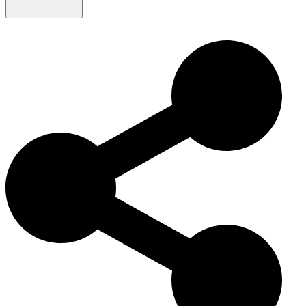
日本短尾猫在日本文化中有着悠久的历史，经常出现在艺术作品
和民间传说中。其独特的外观和友好的性格使其在现代猫咪爱好
者中也非常受欢迎。日本短尾猫不仅在猫展中表现出色，而且作
为家庭伴侣也深受欢迎。