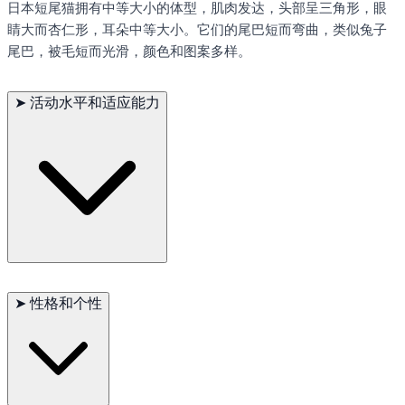
日本短尾猫拥有中等大小的体型，肌肉发达，头部呈三角形，眼
睛大而杏仁形，耳朵中等大小。它们的尾巴短而弯曲，类似兔子
尾巴，被毛短而光滑，颜色和图案多样。
➤
活动水平和适应能力
日本短尾猫非常活跃，喜欢跳跃和攀爬。它们适应能力强，能够
快速适应新环境和新面孔。日本短尾猫需要大量的活动和精神刺
➤
性格和个性
激，非常适合有时间陪伴和玩耍的家庭。