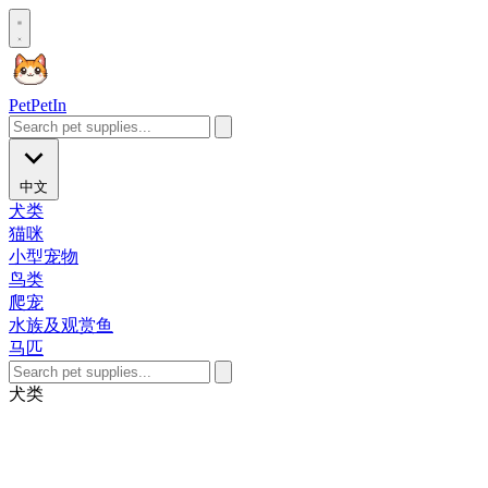
Pet
PetIn
中文
犬类
猫咪
小型宠物
鸟类
爬宠
水族及观赏鱼
马匹
犬类