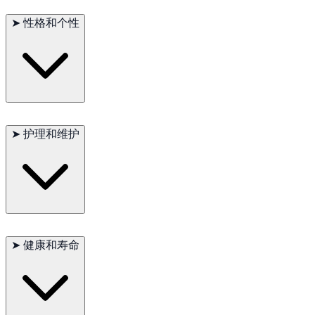
适应新环境和新面孔。曼岛猫需要大量的活动和精神刺激，非常
➤
性格和个性
适合有时间陪伴和玩耍的家庭。
曼岛猫以其聪明、好奇和外向的性格而闻名。它们亲人且忠诚，
喜欢与主人互动，但也能独自娱乐。曼岛猫喜欢探索和冒险，是
➤
护理和维护
非常有趣的家庭伴侣。
曼岛猫的短毛需要最少的护理，只需偶尔梳理以去除死毛。它们
通常健康，但定期的兽医检查是保持其健康的关键。提供均衡的
➤
健康和寿命
饮食和充足的运动量也非常重要。