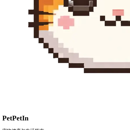
Pet
PetIn