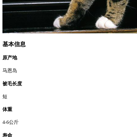
基本信息
原产地
马恩岛
被毛长度
短
体重
4-6公斤
寿命