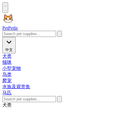
Pet
PetIn
中文
犬类
猫咪
小型宠物
鸟类
爬宠
水族及观赏鱼
马匹
犬类