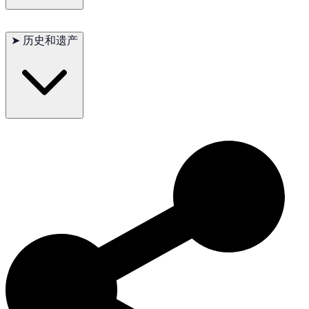
主要问题：脊柱问题（由于无尾或短尾基因）
次要问题：牙龈炎
➤
历史和遗产
偶尔见到：肥胖
建议测试：定期兽医检查
寿命：10-14年
曼岛猫在曼岛及其周边地区有着悠久的历史，因其无尾或短尾特
征和温和的性情而受到当地居民的喜爱。其友好的性格使其在现
代猫咪爱好者中也非常受欢迎。曼岛猫不仅在猫展中表现出色，
而且作为家庭伴侣也深受欢迎。