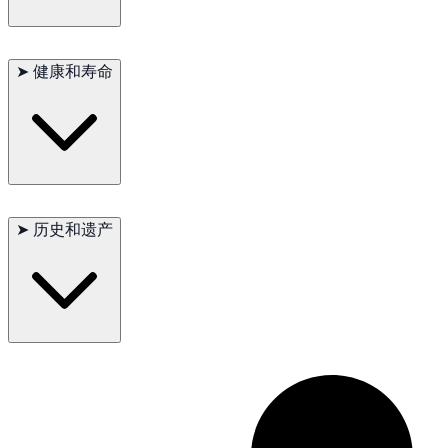
豹猫的短毛需要最少的护理，只需偶尔梳理以去除死毛。它们通
常健康，但定期的兽医检查是保持其健康的关键。提供均衡的饮
➤
健康和寿命
食和充足的运动量也非常重要。
主要问题：牙龈炎
次要问题：肥胖（如果过度喂养）
➤
历史和遗产
偶尔见到：肾脏问题
建议测试：定期兽医检查
寿命：12-15年
豹猫是20世纪60年代首次育成的，以其野生外观和友好的性格迅
速赢得了猫咪爱好者的喜爱。尽管它们看起来像野生猫，但豹猫
是温柔的家养猫。豹猫在世界各地的猫展中表现出色，并成为许
多家庭中备受喜爱的成员。