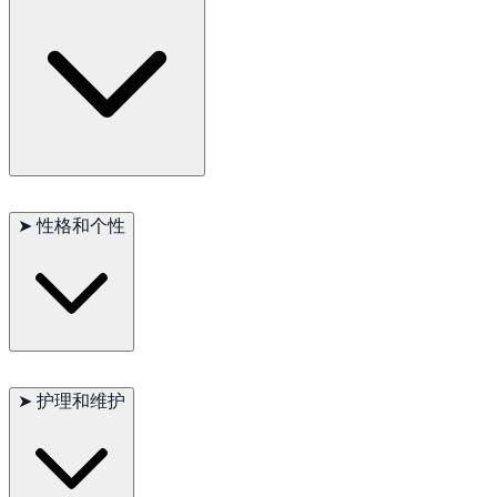
豹猫非常活跃，好奇心强，喜欢探索和玩耍。它们适应能力强，
能够快速适应新环境和新面孔。豹猫需要大量的活动和精神刺
➤
性格和个性
激，非常适合有时间陪伴和玩耍的家庭。
豹猫以其聪明和外向的性格而闻名。它们亲人且忠诚，喜欢与主
人互动，但也能独自娱乐。豹猫热爱探索和冒险，是非常有趣的
➤
护理和维护
家庭伴侣。