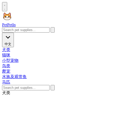
Pet
PetIn
中文
犬类
猫咪
小型宠物
鸟类
爬宠
水族及观赏鱼
马匹
犬类