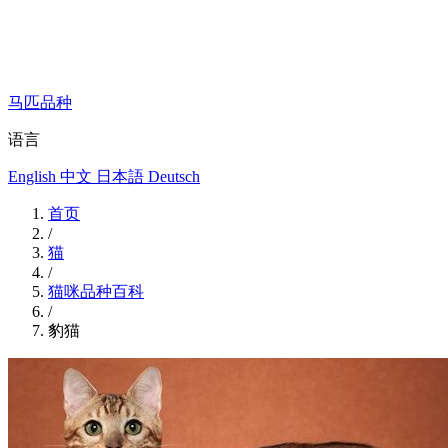
马匹品种
语言
English
中文
日本語
Deutsch
首页
/
猫
/
猫咪品种百科
/
豹猫