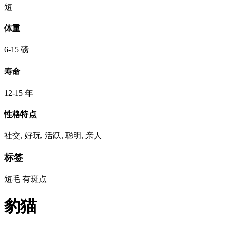
短
体重
6-15 磅
寿命
12-15 年
性格特点
社交, 好玩, 活跃, 聪明, 亲人
标签
短毛
有斑点
豹猫